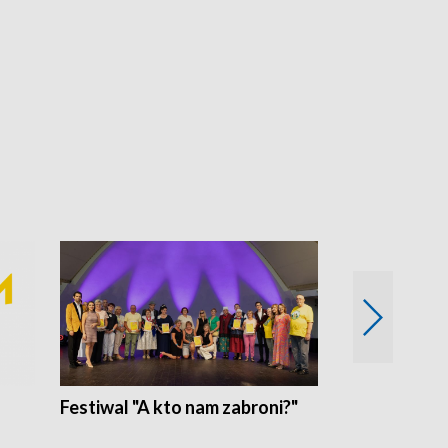
Festiwal "A kto nam zabroni?"
Mikrokosmo