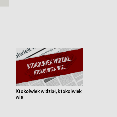
Dzień z blisk
Ktokolwiek widział, ktokolwiek
wie