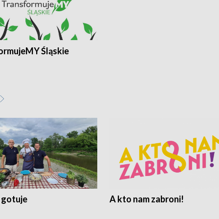
ormujeMY Śląskie
 gotuje
A kto nam zabroni!