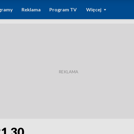
gramy
Reklama
Program TV
Więcej
21.30