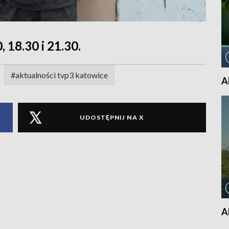
, 18.30 i 21.30.
#aktualności tvp3 katowice
A
UDOSTĘPNIJ NA X
A