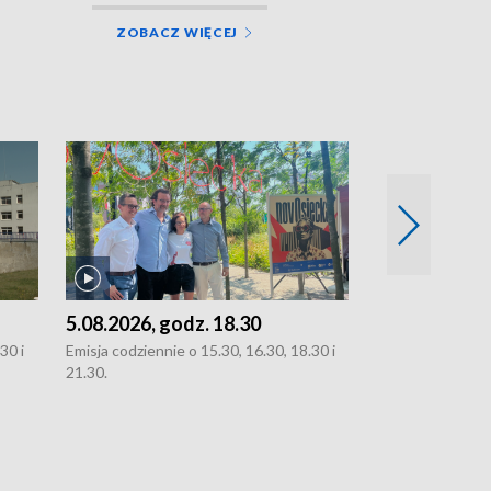
ZOBACZ WIĘCEJ
5.08.2026, godz. 18.30
4.08.2026, g
30 i
Emisja codziennie o 15.30, 16.30, 18.30 i
Emisja codziennie
21.30.
21.30.