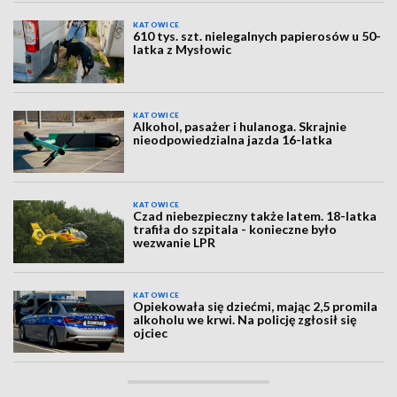
KATOWICE
610 tys. szt. nielegalnych papierosów u 50-
latka z Mysłowic
KATOWICE
Alkohol, pasażer i hulanoga. Skrajnie
nieodpowiedzialna jazda 16-latka
KATOWICE
Czad niebezpieczny także latem. 18-latka
trafiła do szpitala - konieczne było
wezwanie LPR
KATOWICE
Opiekowała się dziećmi, mając 2,5 promila
alkoholu we krwi. Na policję zgłosił się
ojciec