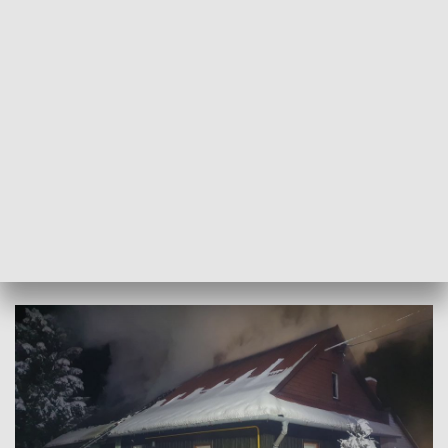
Po przybyciu na miejsce pierwszych zastępów strażacy
odnaleźli w korytarzu nieprzytomnego mężczyznę. Wynieśli
go na zewnątrz i strażacy z OSP Kobiernice rozpoczęli
resuscytację. O godzinie 1.10 rannego przejął zespół
Bielskiego Pogotowia Ratunkowego, jednak mimo
długotrwałych czynności ratunkowych nie udało się
przywrócić funkcji życiowych.
Po opanowaniu pożaru strażacy przystąpili do oddymiania i
prac rozbiórkowych nadpalonych elementów
konstrukcyjnych.
Przyczyny zdarzenia ustala policja.