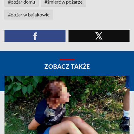
#pożar domu
#śmierć w pożarze
#pożar w bujakowie
ZOBACZ TAKŻE