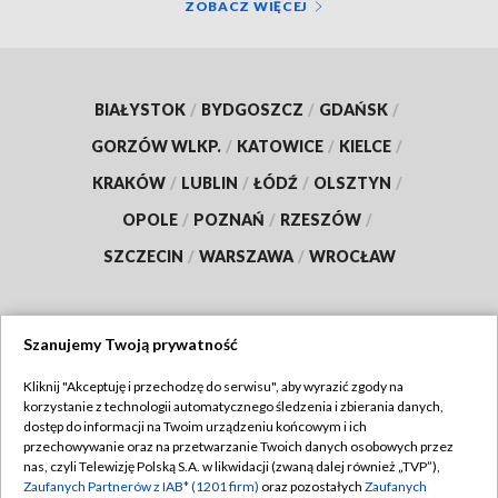
ZOBACZ WIĘCEJ
BIAŁYSTOK
/
BYDGOSZCZ
/
GDAŃSK
/
GORZÓW WLKP.
/
KATOWICE
/
KIELCE
/
KRAKÓW
/
LUBLIN
/
ŁÓDŹ
/
OLSZTYN
/
OPOLE
/
POZNAŃ
/
RZESZÓW
/
SZCZECIN
/
WARSZAWA
/
WROCŁAW
Szanujemy Twoją prywatność
Dołącz do nas:
Kliknij "Akceptuję i przechodzę do serwisu", aby wyrazić zgody na
korzystanie z technologii automatycznego śledzenia i zbierania danych,
TVP
dostęp do informacji na Twoim urządzeniu końcowym i ich
Abonament TVP
przechowywanie oraz na przetwarzanie Twoich danych osobowych przez
Regulamin TVP
nas, czyli Telewizję Polską S.A. w likwidacji (zwaną dalej również „TVP”),
Emisja w TVP
Zaufanych Partnerów z IAB* (1201 firm)
oraz pozostałych
Zaufanych
Polityka prywatności