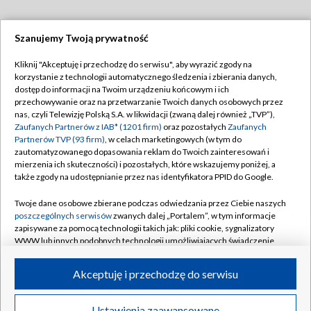
Szanujemy Twoją prywatność
Dołącz do nas:
Kliknij "Akceptuję i przechodzę do serwisu", aby wyrazić zgody na
korzystanie z technologii automatycznego śledzenia i zbierania danych,
TVP
dostęp do informacji na Twoim urządzeniu końcowym i ich
Abonament TVP
przechowywanie oraz na przetwarzanie Twoich danych osobowych przez
Regulamin TVP
nas, czyli Telewizję Polską S.A. w likwidacji (zwaną dalej również „TVP”),
Emisja w TVP
Polityka prywatności
Zaufanych Partnerów z IAB* (1201 firm)
oraz pozostałych
Zaufanych
Partnerów TVP (93 firm)
, w celach marketingowych (w tym do
Centrum informacji TVP
Moje zgody
zautomatyzowanego dopasowania reklam do Twoich zainteresowań i
mierzenia ich skuteczności) i pozostałych, które wskazujemy poniżej, a
Naziemna Telewizja Cyfrowa
Pomoc
także zgody na udostępnianie przez nas identyfikatora PPID do Google.
Sklep TVP
Biuro reklamy
Twoje dane osobowe zbierane podczas odwiedzania przez Ciebie naszych
Rada Programowa
Kontakt
poszczególnych serwisów
zwanych dalej „Portalem”, w tym informacje
zapisywane za pomocą technologii takich jak: pliki cookie, sygnalizatory
System NOS
WWW lub innych podobnych technologii umożliwiających świadczenie
dopasowanych i bezpiecznych usług, personalizację treści oraz reklam,
Informacje o nadawcy
Kanały
udostępnianie funkcji mediów społecznościowych oraz analizowanie
Akceptuję i przechodzę do serwisu
ruchu w Internecie.
Program dla prasy
©2026 Telewizja Polska S.A. w likwidacji
Biuro Reklamy
Twoje dane osobowe zbierane podczas odwiedzania przez Ciebie
Ustawienia zaawansowane