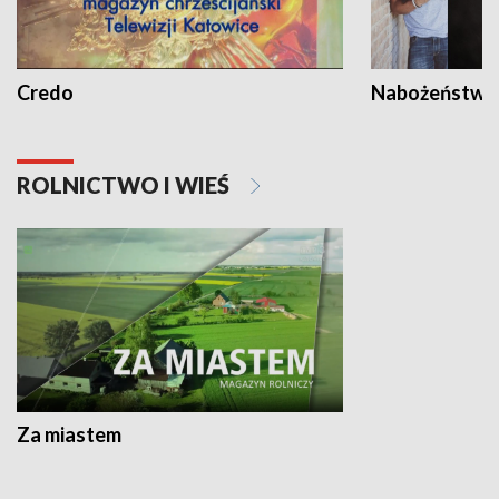
Credo
Nabożeństwa 
ROLNICTWO I WIEŚ
Za miastem