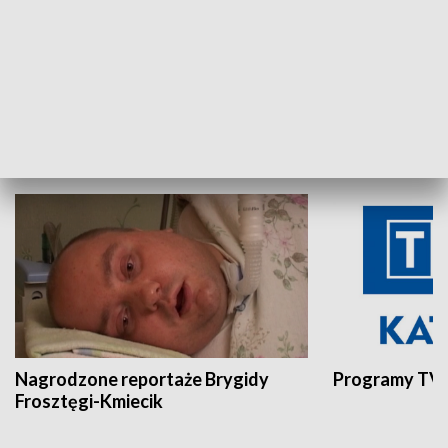
Aktualności sprzed lat
Z historią w tl
INNE
Nagrodzone reportaże Brygidy
Programy TVP
Frosztęgi-Kmiecik