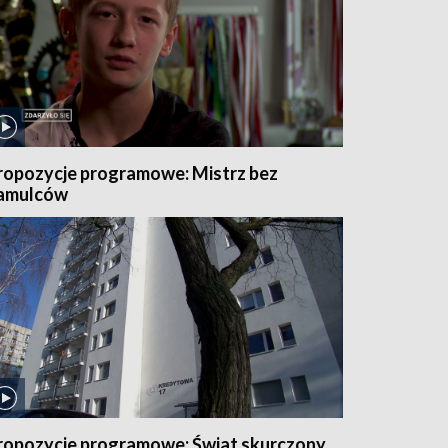
ropozycje programowe: Mistrz bez
amulców
ropozycje programowe: Świat skurczony