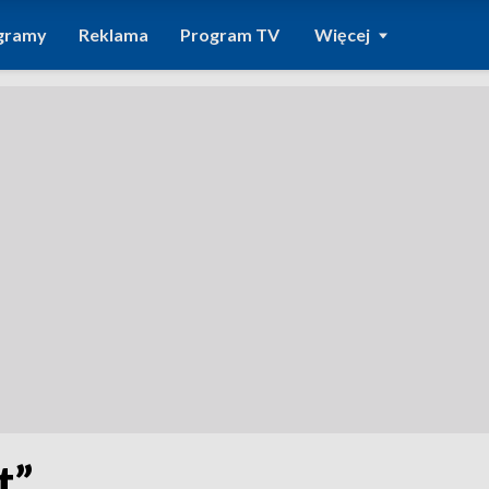
gramy
Reklama
Program TV
Więcej
t”