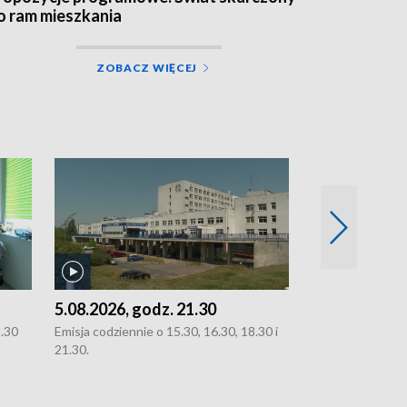
o ram mieszkania
ZOBACZ WIĘCEJ
5.08.2026, godz. 21.30
5.08.2026, g
8.30
Emisja codziennie o 15.30, 16.30, 18.30 i
Emisja codziennie
21.30.
21.30.