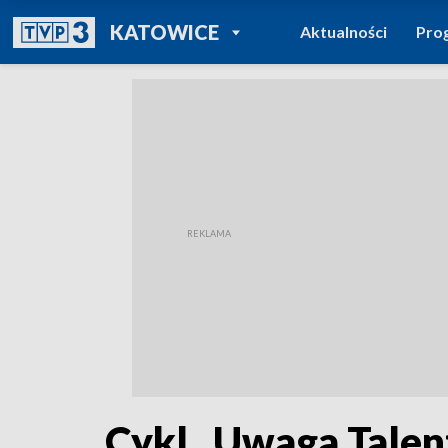
POWRÓT DO
KATOWICE
Aktualności
Pro
TVP REGIONY
Cykl „Uwaga Talen