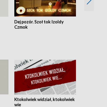
Dej pozór. Szoł tok Izoldy
Dzień z blisk
Czmok
Ktokolwiek widział, ktokolwiek
wie