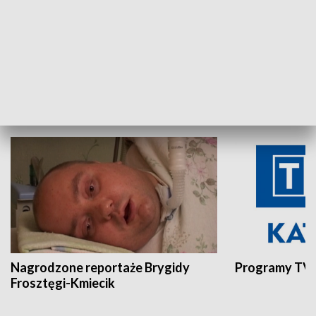
Aktualności sprzed lat
Z historią w tl
INNE
Nagrodzone reportaże Brygidy
Programy TVP
Frosztęgi-Kmiecik