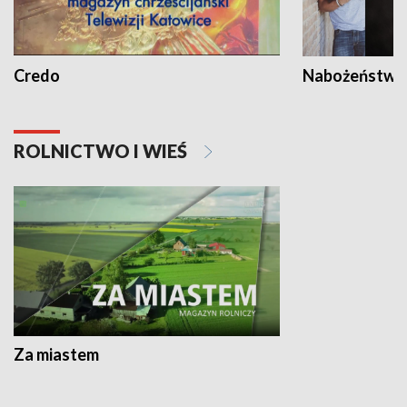
Credo
Nabożeństwa 
ROLNICTWO I WIEŚ
Za miastem