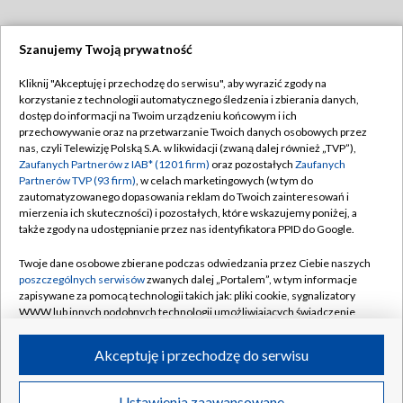
Szanujemy Twoją prywatność
Dołącz do nas:
Kliknij "Akceptuję i przechodzę do serwisu", aby wyrazić zgody na
korzystanie z technologii automatycznego śledzenia i zbierania danych,
TVP
dostęp do informacji na Twoim urządzeniu końcowym i ich
Abonament TVP
przechowywanie oraz na przetwarzanie Twoich danych osobowych przez
Regulamin TVP
nas, czyli Telewizję Polską S.A. w likwidacji (zwaną dalej również „TVP”),
Emisja w TVP
Polityka prywatności
Zaufanych Partnerów z IAB* (1201 firm)
oraz pozostałych
Zaufanych
Partnerów TVP (93 firm)
, w celach marketingowych (w tym do
Centrum informacji TVP
Moje zgody
zautomatyzowanego dopasowania reklam do Twoich zainteresowań i
mierzenia ich skuteczności) i pozostałych, które wskazujemy poniżej, a
Naziemna Telewizja Cyfrowa
Pomoc
także zgody na udostępnianie przez nas identyfikatora PPID do Google.
Sklep TVP
Biuro reklamy
Twoje dane osobowe zbierane podczas odwiedzania przez Ciebie naszych
Rada Programowa
Kontakt
poszczególnych serwisów
zwanych dalej „Portalem”, w tym informacje
zapisywane za pomocą technologii takich jak: pliki cookie, sygnalizatory
System NOS
WWW lub innych podobnych technologii umożliwiających świadczenie
dopasowanych i bezpiecznych usług, personalizację treści oraz reklam,
Informacje o nadawcy
Kanały
udostępnianie funkcji mediów społecznościowych oraz analizowanie
Akceptuję i przechodzę do serwisu
ruchu w Internecie.
Program dla prasy
©2026 Telewizja Polska S.A. w likwidacji
Biuro Reklamy
Twoje dane osobowe zbierane podczas odwiedzania przez Ciebie
Ustawienia zaawansowane