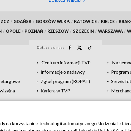
ZOBACZ WIĘCEJ
SZCZ
/
GDAŃSK
/
GORZÓW WLKP.
/
KATOWICE
/
KIELCE
/
KRA
N
/
OPOLE
/
POZNAŃ
/
RZESZÓW
/
SZCZECIN
/
WARSZAWA
/
W
Dołącz do nas:
Centrum informacji TVP
Naziemna
Informacje o nadawcy
Program d
zetargowe
Zgłoś program (ROPAT)
Serwis fo
wizyjna
Kariera w TVP
Merchandi
Polityka prywatności
Moje zgody
Pomoc
Biuro re
ody na korzystanie z technologii automatycznego śledzenia i zbie
 danych osobowych przez nas, czyli Telewizję Polską S.A. w likw