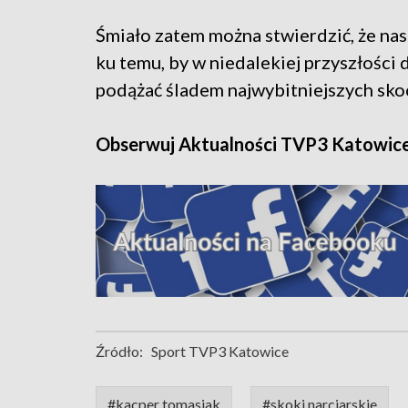
Śmiało zatem można stwierdzić, że na
ku temu, by w niedalekiej przyszłości 
podążać śladem najwybitniejszych sko
Obserwuj Aktualności TVP3 Katowic
Źródło:
Sport TVP3 Katowice
#kacper tomasiak
#skoki narciarskie