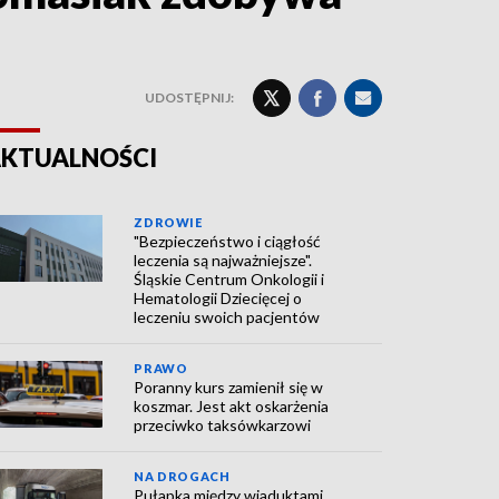
UDOSTĘPNIJ:
KTUALNOŚCI
ZDROWIE
"Bezpieczeństwo i ciągłość
leczenia są najważniejsze".
Śląskie Centrum Onkologii i
Hematologii Dziecięcej o
leczeniu swoich pacjentów
PRAWO
Poranny kurs zamienił się w
koszmar. Jest akt oskarżenia
przeciwko taksówkarzowi
NA DROGACH
Pułapka między wiaduktami.