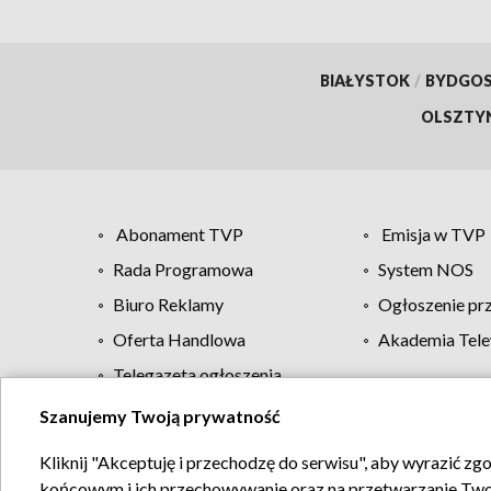
BIAŁYSTOK
/
BYDGO
OLSZTY
Abonament TVP
Emisja w TVP
Rada Programowa
System NOS
Biuro Reklamy
Ogłoszenie pr
Oferta Handlowa
Akademia Tele
Telegazeta ogłoszenia
Szanujemy Twoją prywatność
Regulamin TVP
Kliknij "Akceptuję i przechodzę do serwisu", aby wyrazić zg
końcowym i ich przechowywanie oraz na przetwarzanie Twoich