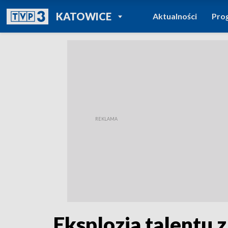
POWRÓT DO
KATOWICE
Aktualności
Pro
TVP REGIONY
Eksplozja talentu 