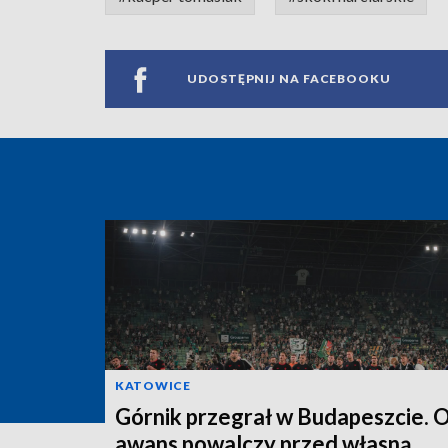
UDOSTĘPNIJ NA FACEBOOKU
KATOWICE
Górnik przegrał w Budapeszcie. 
awans powalczy przed własną