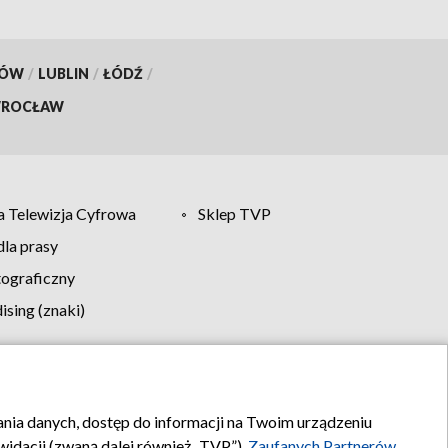
KÓW
/
LUBLIN
/
ŁÓDŹ
/
ROCŁAW
 Telewizja Cyfrowa
Sklep TVP
la prasy
tograficzny
sing (znaki)
klamy
Kontakt
rania danych, dostęp do informacji na Twoim urządzeniu
idacji (zwaną dalej również „TVP”),
Zaufanych Partnerów