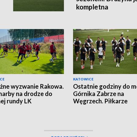
kompletna
CE
KATOWICE
żne wyzwanie Rakowa.
Ostatnie godziny do 
arby na drodze do
Górnika Zabrze na
nej rundy LK
Węgrzech. Piłkarze
zapowiadają walkę