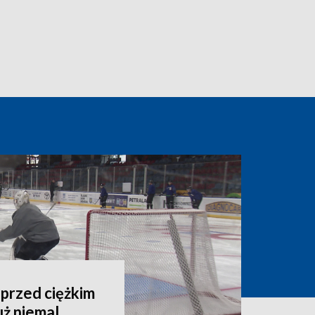
przed ciężkim
uż niemal