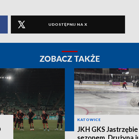
UDOSTĘPNIJ NA X
ZOBACZ TAKŻE
KATOWICE
O
JKH GKS Jastrzębie 
sezonem. Drużyna j