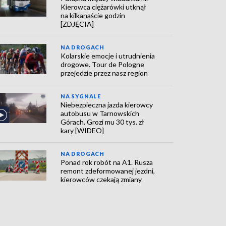
Kierowca ciężarówki utknął
na kilkanaście godzin
[ZDJĘCIA]
NA DROGACH
Kolarskie emocje i utrudnienia
drogowe. Tour de Pologne
przejedzie przez nasz region
NA SYGNALE
Niebezpieczna jazda kierowcy
autobusu w Tarnowskich
Górach. Grozi mu 30 tys. zł
kary [WIDEO]
NA DROGACH
Ponad rok robót na A1. Rusza
remont zdeformowanej jezdni,
kierowców czekają zmiany