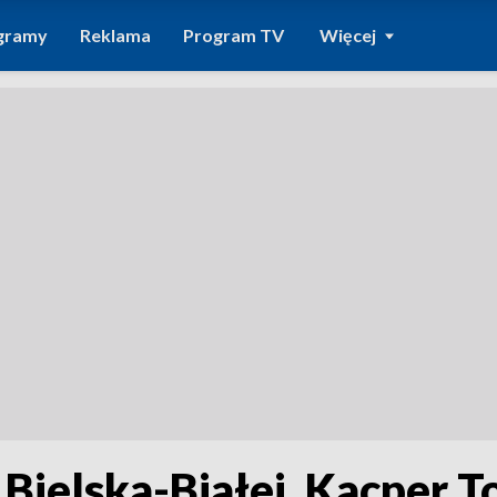
gramy
Reklama
Program TV
Więcej
z Bielska-Białej. Kacper