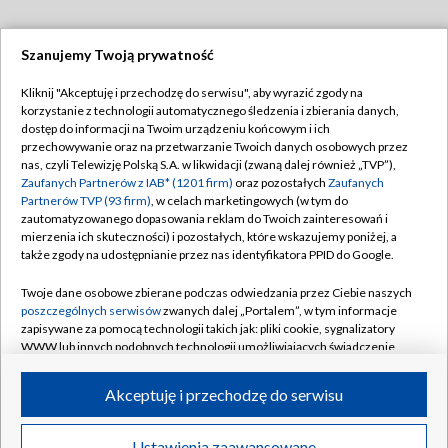
Szanujemy Twoją prywatność
Dołącz do nas:
Kliknij "Akceptuję i przechodzę do serwisu", aby wyrazić zgody na
korzystanie z technologii automatycznego śledzenia i zbierania danych,
TVP
dostęp do informacji na Twoim urządzeniu końcowym i ich
Abonament TVP
przechowywanie oraz na przetwarzanie Twoich danych osobowych przez
Regulamin TVP
nas, czyli Telewizję Polską S.A. w likwidacji (zwaną dalej również „TVP”),
Emisja w TVP
Polityka prywatności
Zaufanych Partnerów z IAB* (1201 firm)
oraz pozostałych
Zaufanych
Partnerów TVP (93 firm)
, w celach marketingowych (w tym do
Centrum informacji TVP
Moje zgody
zautomatyzowanego dopasowania reklam do Twoich zainteresowań i
mierzenia ich skuteczności) i pozostałych, które wskazujemy poniżej, a
Naziemna Telewizja Cyfrowa
Pomoc
także zgody na udostępnianie przez nas identyfikatora PPID do Google.
Sklep TVP
Biuro reklamy
Twoje dane osobowe zbierane podczas odwiedzania przez Ciebie naszych
Rada Programowa
Kontakt
poszczególnych serwisów
zwanych dalej „Portalem”, w tym informacje
zapisywane za pomocą technologii takich jak: pliki cookie, sygnalizatory
System NOS
WWW lub innych podobnych technologii umożliwiających świadczenie
dopasowanych i bezpiecznych usług, personalizację treści oraz reklam,
Informacje o nadawcy
Kanały
udostępnianie funkcji mediów społecznościowych oraz analizowanie
Akceptuję i przechodzę do serwisu
ruchu w Internecie.
Program dla prasy
©2026 Telewizja Polska S.A. w likwidacji
Biuro Reklamy
Twoje dane osobowe zbierane podczas odwiedzania przez Ciebie
Ustawienia zaawansowane