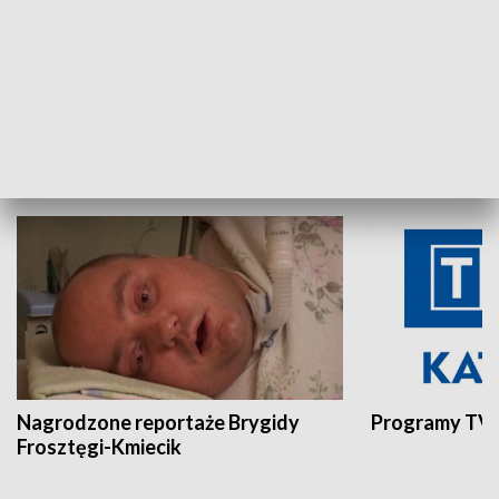
Aktualności sprzed lat
Z historią w tl
INNE
Nagrodzone reportaże Brygidy
Programy TVP
Frosztęgi-Kmiecik