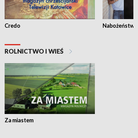
Credo
Nabożeństwa 
ROLNICTWO I WIEŚ
Za miastem