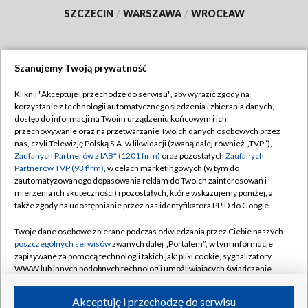
SZCZECIN
/
WARSZAWA
/
WROCŁAW
Szanujemy Twoją prywatność
Dołącz do nas:
Kliknij "Akceptuję i przechodzę do serwisu", aby wyrazić zgody na
korzystanie z technologii automatycznego śledzenia i zbierania danych,
TVP
dostęp do informacji na Twoim urządzeniu końcowym i ich
Abonament TVP
przechowywanie oraz na przetwarzanie Twoich danych osobowych przez
Regulamin TVP
nas, czyli Telewizję Polską S.A. w likwidacji (zwaną dalej również „TVP”),
Emisja w TVP
Polityka prywatności
Zaufanych Partnerów z IAB* (1201 firm)
oraz pozostałych
Zaufanych
Partnerów TVP (93 firm)
, w celach marketingowych (w tym do
Centrum informacji TVP
Moje zgody
zautomatyzowanego dopasowania reklam do Twoich zainteresowań i
mierzenia ich skuteczności) i pozostałych, które wskazujemy poniżej, a
Naziemna Telewizja Cyfrowa
Pomoc
także zgody na udostępnianie przez nas identyfikatora PPID do Google.
Sklep TVP
Biuro reklamy
Twoje dane osobowe zbierane podczas odwiedzania przez Ciebie naszych
Rada Programowa
Kontakt
poszczególnych serwisów
zwanych dalej „Portalem”, w tym informacje
zapisywane za pomocą technologii takich jak: pliki cookie, sygnalizatory
System NOS
WWW lub innych podobnych technologii umożliwiających świadczenie
dopasowanych i bezpiecznych usług, personalizację treści oraz reklam,
Informacje o nadawcy
Kanały
udostępnianie funkcji mediów społecznościowych oraz analizowanie
Akceptuję i przechodzę do serwisu
ruchu w Internecie.
Program dla prasy