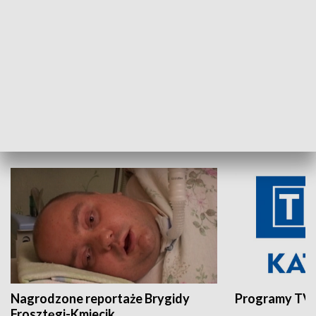
Aktualności sprzed lat
Z historią w tl
INNE
Nagrodzone reportaże Brygidy
Programy TVP
Frosztęgi-Kmiecik