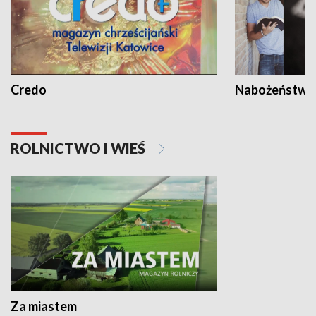
Credo
Nabożeństwa 
ROLNICTWO I WIEŚ
Za miastem