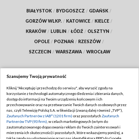
BIAŁYSTOK
/
BYDGOSZCZ
/
GDAŃSK
/
GORZÓW WLKP.
/
KATOWICE
/
KIELCE
/
KRAKÓW
/
LUBLIN
/
ŁÓDŹ
/
OLSZTYN
/
OPOLE
/
POZNAŃ
/
RZESZÓW
/
SZCZECIN
/
WARSZAWA
/
WROCŁAW
Szanujemy Twoją prywatność
Dołącz do nas:
Kliknij "Akceptuję i przechodzę do serwisu", aby wyrazić zgody na
korzystanie z technologii automatycznego śledzenia i zbierania danych,
TVP
dostęp do informacji na Twoim urządzeniu końcowym i ich
Abonament TVP
przechowywanie oraz na przetwarzanie Twoich danych osobowych przez
Regulamin TVP
nas, czyli Telewizję Polską S.A. w likwidacji (zwaną dalej również „TVP”),
Emisja w TVP
Polityka prywatności
Zaufanych Partnerów z IAB* (1201 firm)
oraz pozostałych
Zaufanych
Partnerów TVP (93 firm)
, w celach marketingowych (w tym do
Centrum informacji TVP
Moje zgody
zautomatyzowanego dopasowania reklam do Twoich zainteresowań i
mierzenia ich skuteczności) i pozostałych, które wskazujemy poniżej, a
Naziemna Telewizja Cyfrowa
Pomoc
także zgody na udostępnianie przez nas identyfikatora PPID do Google.