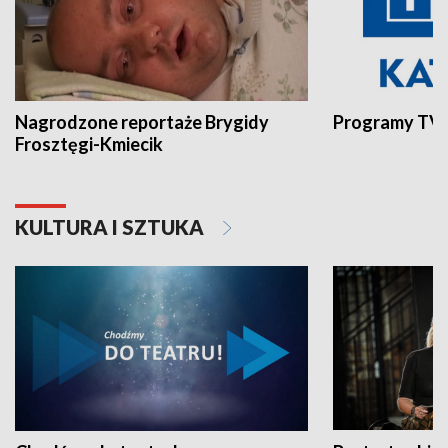
Nagrodzone reportaże Brygidy
Programy TVP
Frosztęgi-Kmiecik
KULTURA I SZTUKA