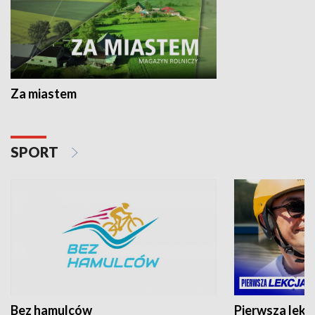
Za miastem
SPORT
Bez hamulców
Pierwsza lekc