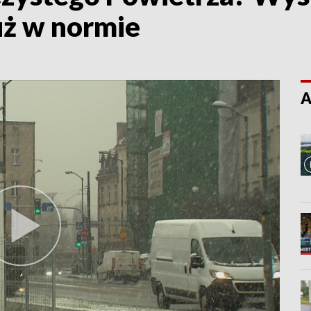
już w normie
A