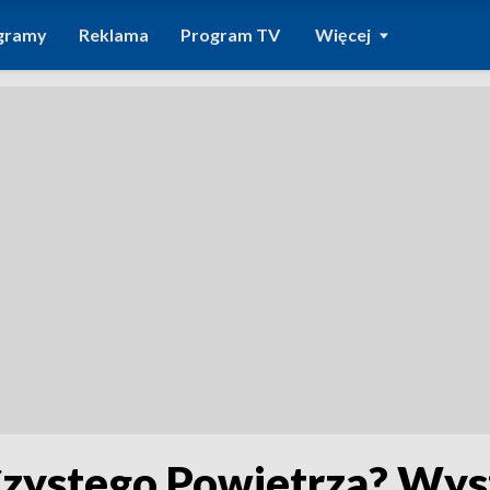
gramy
Reklama
Program TV
Więcej
 Czystego Powietrza? Wys