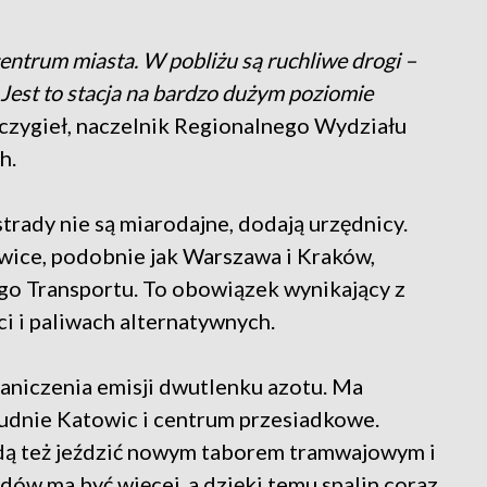
centrum miasta. W pobliżu są ruchliwe drogi –
Jest to stacja na bardzo dużym poziomie
czygieł, naczelnik Regionalnego Wydziału
h.
trady nie są miarodajne, dodają urzędnicy.
wice, podobnie jak Warszawa i Kraków,
ego Transportu. To obowiązek wynikający z
i i paliwach alternatywnych.
graniczenia emisji dwutlenku azotu. Ma
udnie Katowic i centrum przesiadkowe.
ędą też jeździć nowym taborem tramwajowym i
ów ma być więcej, a dzięki temu spalin coraz