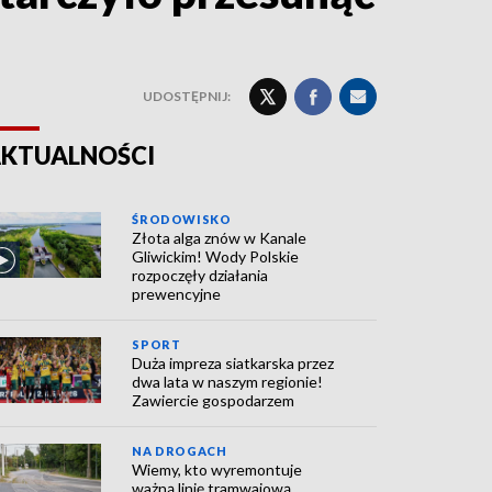
UDOSTĘPNIJ:
KTUALNOŚCI
ŚRODOWISKO
Złota alga znów w Kanale
Gliwickim! Wody Polskie
rozpoczęły działania
prewencyjne
SPORT
Duża impreza siatkarska przez
dwa lata w naszym regionie!
Zawiercie gospodarzem
NA DROGACH
Wiemy, kto wyremontuje
ważną linię tramwajową.