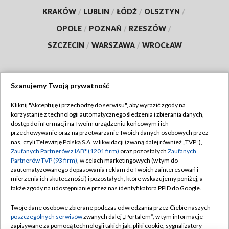
KRAKÓW
/
LUBLIN
/
ŁÓDŹ
/
OLSZTYN
/
OPOLE
/
POZNAŃ
/
RZESZÓW
/
SZCZECIN
/
WARSZAWA
/
WROCŁAW
Szanujemy Twoją prywatność
Dołącz do nas:
Kliknij "Akceptuję i przechodzę do serwisu", aby wyrazić zgody na
korzystanie z technologii automatycznego śledzenia i zbierania danych,
TVP
dostęp do informacji na Twoim urządzeniu końcowym i ich
Abonament TVP
przechowywanie oraz na przetwarzanie Twoich danych osobowych przez
Regulamin TVP
nas, czyli Telewizję Polską S.A. w likwidacji (zwaną dalej również „TVP”),
Emisja w TVP
Polityka prywatności
Zaufanych Partnerów z IAB* (1201 firm)
oraz pozostałych
Zaufanych
Partnerów TVP (93 firm)
, w celach marketingowych (w tym do
Centrum informacji TVP
Moje zgody
zautomatyzowanego dopasowania reklam do Twoich zainteresowań i
mierzenia ich skuteczności) i pozostałych, które wskazujemy poniżej, a
Naziemna Telewizja Cyfrowa
Pomoc
także zgody na udostępnianie przez nas identyfikatora PPID do Google.
Sklep TVP
Biuro reklamy
Twoje dane osobowe zbierane podczas odwiedzania przez Ciebie naszych
Rada Programowa
Kontakt
poszczególnych serwisów
zwanych dalej „Portalem”, w tym informacje
zapisywane za pomocą technologii takich jak: pliki cookie, sygnalizatory