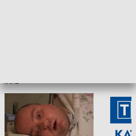
Aktualności sprzed lat
Z historią w tl
INNE