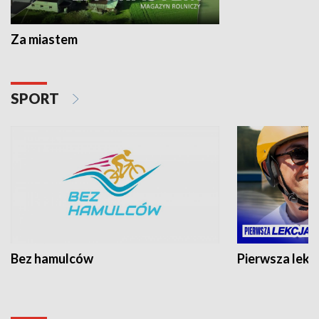
Za miastem
SPORT
Bez hamulców
Pierwsza lekc