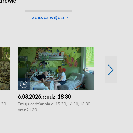
drowie
ZOBACZ WIĘCEJ
6.08.2026, godz. 18.30
5.08.2026, g
8.30
Emisja codziennie o: 15.30, 16.30, 18.30
Emisja codziennie
oraz 21.30
21.30.