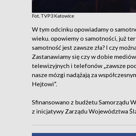
Fot. TVP3 Katowice
W tym odcinku opowiadamy o samotnoś
wieku. opowiemy o samotności, już te
samotność jest zawsze zła? I czy możn
Zastanawiamy się czy w dobie mediów
telewizyjnych i telefonów „zawsze po
nasze mózgi nadążają za współczesny
Hejtowi”.
Sfinansowano z budżetu Samorządu Wo
z inicjatywy Zarządu Województwa Śl