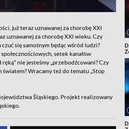
ci, już teraz uznawanej za chorobę XXI
raz uznawanej za chorobę XXI wieku. Czy
a czuć się samotnym będąc wśród ludzi?
Dz
Z
 społecznościowych, setek kanałów
d ręką” nie jesteśmy „przebodźcowani? Czy
m światem? Wracamy też do tematu „Stop
jewództwa Śląskiego. Projekt realizowany
ąskiego.
Dz