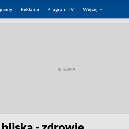
gramy
Reklama
Program TV
Więcej
 bliska - zdrowie