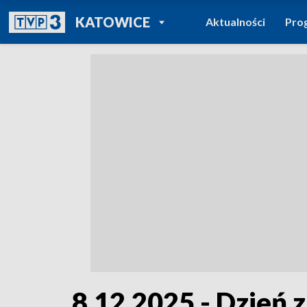
POWRÓT DO
KATOWICE
Aktualności
Pro
TVP REGIONY
8.12.2025 - Dzień z