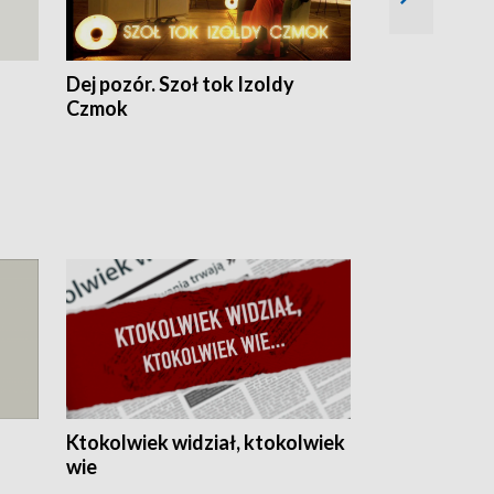
Dej pozór. Szoł tok Izoldy
Dzień z blisk
Czmok
Ktokolwiek widział, ktokolwiek
wie