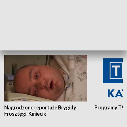
Aktualności sprzed lat
Z historią w tl
INNE
Nagrodzone reportaże Brygidy
Programy TVP
Frosztęgi-Kmiecik