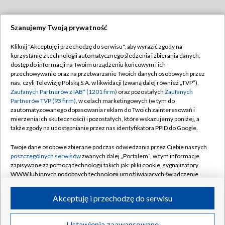
Szanujemy Twoją prywatność
Dołącz do nas:
Kliknij "Akceptuję i przechodzę do serwisu", aby wyrazić zgody na
korzystanie z technologii automatycznego śledzenia i zbierania danych,
TVP
dostęp do informacji na Twoim urządzeniu końcowym i ich
Abonament TVP
przechowywanie oraz na przetwarzanie Twoich danych osobowych przez
Regulamin TVP
nas, czyli Telewizję Polską S.A. w likwidacji (zwaną dalej również „TVP”),
Emisja w TVP
Polityka prywatności
Zaufanych Partnerów z IAB* (1201 firm)
oraz pozostałych
Zaufanych
Partnerów TVP (93 firm)
, w celach marketingowych (w tym do
Centrum informacji TVP
Moje zgody
zautomatyzowanego dopasowania reklam do Twoich zainteresowań i
mierzenia ich skuteczności) i pozostałych, które wskazujemy poniżej, a
Naziemna Telewizja Cyfrowa
Pomoc
także zgody na udostępnianie przez nas identyfikatora PPID do Google.
Sklep TVP
Biuro reklamy
Twoje dane osobowe zbierane podczas odwiedzania przez Ciebie naszych
Rada Programowa
Kontakt
poszczególnych serwisów
zwanych dalej „Portalem”, w tym informacje
zapisywane za pomocą technologii takich jak: pliki cookie, sygnalizatory
System NOS
WWW lub innych podobnych technologii umożliwiających świadczenie
dopasowanych i bezpiecznych usług, personalizację treści oraz reklam,
Informacje o nadawcy
Kanały
udostępnianie funkcji mediów społecznościowych oraz analizowanie
Akceptuję i przechodzę do serwisu
ruchu w Internecie.
Program dla prasy
©2026 Telewizja Polska S.A. w likwidacji
Biuro Reklamy
Twoje dane osobowe zbierane podczas odwiedzania przez Ciebie
Ustawienia zaawansowane