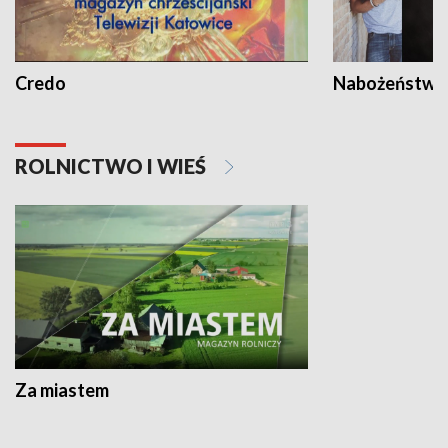
Credo
Nabożeństwa 
ROLNICTWO I WIEŚ
Za miastem