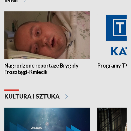
Nagrodzone reportaże Brygidy
Programy TVP
Frosztęgi-Kmiecik
KULTURA I SZTUKA