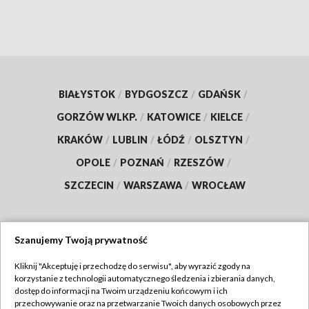
BIAŁYSTOK
/
BYDGOSZCZ
/
GDAŃSK
/
GORZÓW WLKP.
/
KATOWICE
/
KIELCE
/
KRAKÓW
/
LUBLIN
/
ŁÓDŹ
/
OLSZTYN
/
OPOLE
/
POZNAŃ
/
RZESZÓW
/
SZCZECIN
/
WARSZAWA
/
WROCŁAW
Szanujemy Twoją prywatność
Dołącz do nas:
Kliknij "Akceptuję i przechodzę do serwisu", aby wyrazić zgody na
korzystanie z technologii automatycznego śledzenia i zbierania danych,
TVP
dostęp do informacji na Twoim urządzeniu końcowym i ich
Abonament TVP
przechowywanie oraz na przetwarzanie Twoich danych osobowych przez
Regulamin TVP