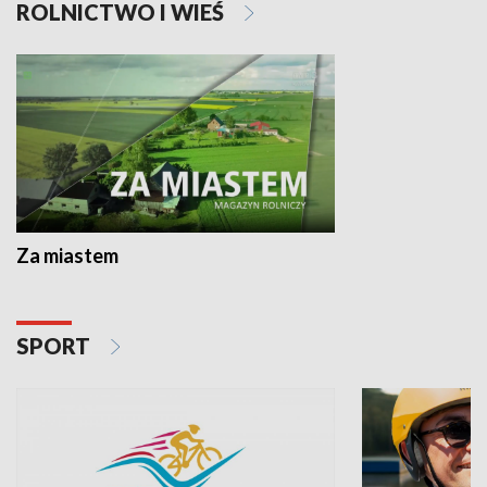
ROLNICTWO I WIEŚ
Za miastem
SPORT