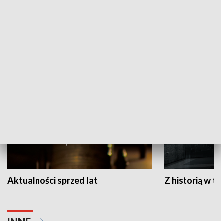
Papyn pyto
Rączka gotuje
HISTORIA
Aktualności sprzed lat
Z historią w tl
INNE