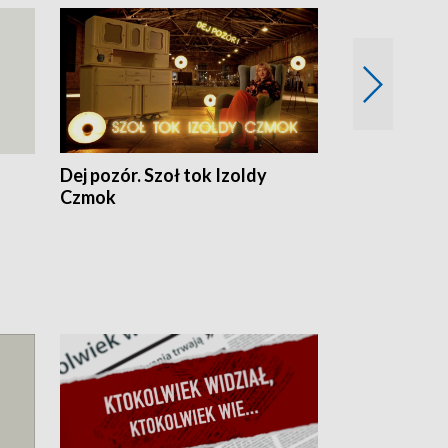
Dej pozór. Szoł tok Izoldy
Dzień z blisk
Czmok