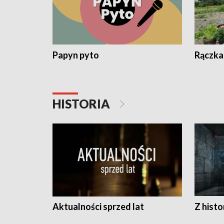
Papyn pyto
Rączka
HISTORIA
Aktualności sprzed lat
Z histo