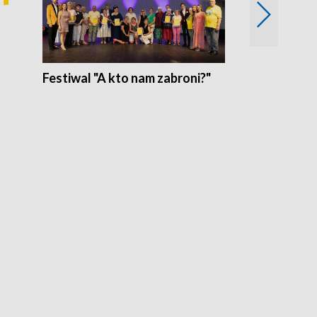
Festiwal "A kto nam zabroni?"
Mikrokosmo