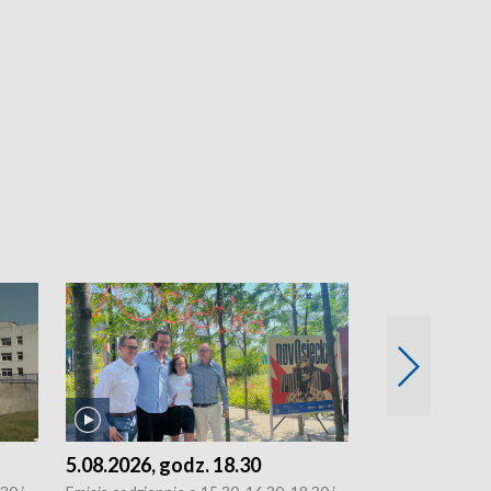
5.08.2026, godz. 18.30
4.08.2026, g