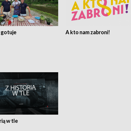
 gotuje
A kto nam zabroni!
rią w tle