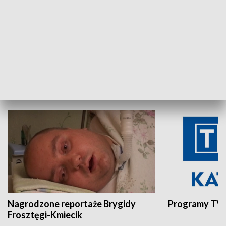
Aktualności sprzed lat
Z historią w tl
INNE
Nagrodzone reportaże Brygidy
Programy TVP
Frosztęgi-Kmiecik