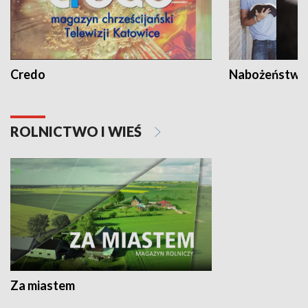
Credo
Nabożeństwa 
ROLNICTWO I WIEŚ
Za miastem