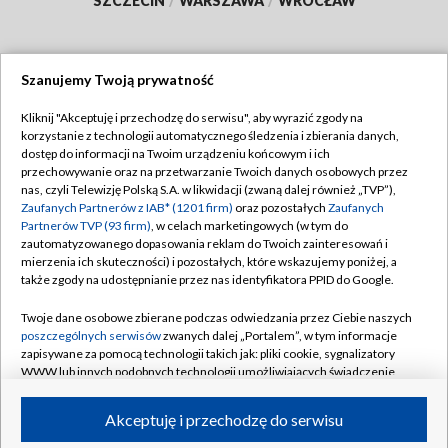
SZCZECIN
/
WARSZAWA
/
WROCŁAW
Szanujemy Twoją prywatność
Dołącz do nas:
Kliknij "Akceptuję i przechodzę do serwisu", aby wyrazić zgody na
korzystanie z technologii automatycznego śledzenia i zbierania danych,
TVP
dostęp do informacji na Twoim urządzeniu końcowym i ich
Abonament TVP
przechowywanie oraz na przetwarzanie Twoich danych osobowych przez
Regulamin TVP
nas, czyli Telewizję Polską S.A. w likwidacji (zwaną dalej również „TVP”),
Emisja w TVP
Polityka prywatności
Zaufanych Partnerów z IAB* (1201 firm)
oraz pozostałych
Zaufanych
Partnerów TVP (93 firm)
, w celach marketingowych (w tym do
Centrum informacji TVP
Moje zgody
zautomatyzowanego dopasowania reklam do Twoich zainteresowań i
mierzenia ich skuteczności) i pozostałych, które wskazujemy poniżej, a
Naziemna Telewizja Cyfrowa
Pomoc
także zgody na udostępnianie przez nas identyfikatora PPID do Google.
Sklep TVP
Biuro reklamy
Twoje dane osobowe zbierane podczas odwiedzania przez Ciebie naszych
Rada Programowa
Kontakt
poszczególnych serwisów
zwanych dalej „Portalem”, w tym informacje
zapisywane za pomocą technologii takich jak: pliki cookie, sygnalizatory
System NOS
WWW lub innych podobnych technologii umożliwiających świadczenie
dopasowanych i bezpiecznych usług, personalizację treści oraz reklam,
Informacje o nadawcy
Kanały
udostępnianie funkcji mediów społecznościowych oraz analizowanie
Akceptuję i przechodzę do serwisu
ruchu w Internecie.
Program dla prasy