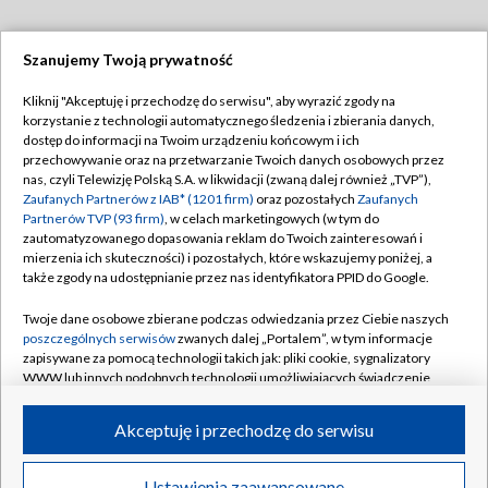
Szanujemy Twoją prywatność
Dołącz do nas:
Kliknij "Akceptuję i przechodzę do serwisu", aby wyrazić zgody na
korzystanie z technologii automatycznego śledzenia i zbierania danych,
TVP
dostęp do informacji na Twoim urządzeniu końcowym i ich
Abonament TVP
przechowywanie oraz na przetwarzanie Twoich danych osobowych przez
Regulamin TVP
nas, czyli Telewizję Polską S.A. w likwidacji (zwaną dalej również „TVP”),
Emisja w TVP
Polityka prywatności
Zaufanych Partnerów z IAB* (1201 firm)
oraz pozostałych
Zaufanych
Partnerów TVP (93 firm)
, w celach marketingowych (w tym do
Centrum informacji TVP
Moje zgody
zautomatyzowanego dopasowania reklam do Twoich zainteresowań i
mierzenia ich skuteczności) i pozostałych, które wskazujemy poniżej, a
Naziemna Telewizja Cyfrowa
Pomoc
także zgody na udostępnianie przez nas identyfikatora PPID do Google.
Sklep TVP
Biuro reklamy
Twoje dane osobowe zbierane podczas odwiedzania przez Ciebie naszych
Rada Programowa
Kontakt
poszczególnych serwisów
zwanych dalej „Portalem”, w tym informacje
zapisywane za pomocą technologii takich jak: pliki cookie, sygnalizatory
System NOS
WWW lub innych podobnych technologii umożliwiających świadczenie
dopasowanych i bezpiecznych usług, personalizację treści oraz reklam,
Informacje o nadawcy
Kanały
udostępnianie funkcji mediów społecznościowych oraz analizowanie
Akceptuję i przechodzę do serwisu
ruchu w Internecie.
Program dla prasy
©2026 Telewizja Polska S.A. w likwidacji
Biuro Reklamy
Twoje dane osobowe zbierane podczas odwiedzania przez Ciebie
Ustawienia zaawansowane