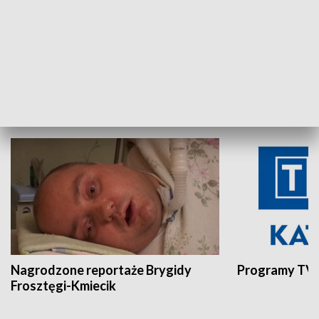
Aktualności sprzed lat
Z historią w tl
INNE
Nagrodzone reportaże Brygidy
Programy TVP
Frosztęgi-Kmiecik