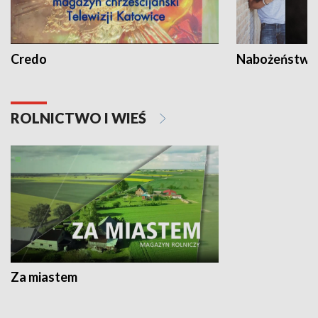
Credo
Nabożeństwa 
ROLNICTWO I WIEŚ
Za miastem