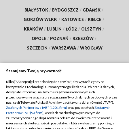
BIAŁYSTOK
/
BYDGOSZCZ
/
GDAŃSK
/
GORZÓW WLKP.
/
KATOWICE
/
KIELCE
/
KRAKÓW
/
LUBLIN
/
ŁÓDŹ
/
OLSZTYN
/
OPOLE
/
POZNAŃ
/
RZESZÓW
/
SZCZECIN
/
WARSZAWA
/
WROCŁAW
Szanujemy Twoją prywatność
Dołącz do nas:
Kliknij "Akceptuję i przechodzę do serwisu", aby wyrazić zgody na
korzystanie z technologii automatycznego śledzenia i zbierania danych,
TVP
dostęp do informacji na Twoim urządzeniu końcowym i ich
Abonament TVP
przechowywanie oraz na przetwarzanie Twoich danych osobowych przez
Regulamin TVP
nas, czyli Telewizję Polską S.A. w likwidacji (zwaną dalej również „TVP”),
Emisja w TVP
Polityka prywatności
Zaufanych Partnerów z IAB* (1201 firm)
oraz pozostałych
Zaufanych
Partnerów TVP (93 firm)
, w celach marketingowych (w tym do
Centrum informacji TVP
Moje zgody
zautomatyzowanego dopasowania reklam do Twoich zainteresowań i
mierzenia ich skuteczności) i pozostałych, które wskazujemy poniżej, a
Naziemna Telewizja Cyfrowa
Pomoc
także zgody na udostępnianie przez nas identyfikatora PPID do Google.