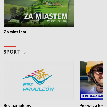
Za miastem
SPORT
Bez hamulców
Pierwsza lekc