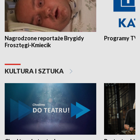
Nagrodzone reportaże Brygidy
Programy TVP
Frosztęgi-Kmiecik
KULTURA I SZTUKA