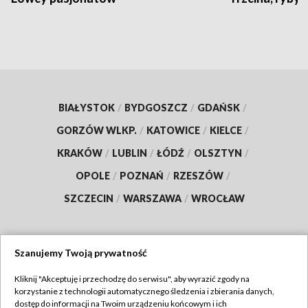
BIAŁYSTOK
/
BYDGOSZCZ
/
GDAŃSK
/
GORZÓW WLKP.
/
KATOWICE
/
KIELCE
/
KRAKÓW
/
LUBLIN
/
ŁÓDŹ
/
OLSZTYN
/
OPOLE
/
POZNAŃ
/
RZESZÓW
/
SZCZECIN
/
WARSZAWA
/
WROCŁAW
Szanujemy Twoją prywatność
Dołącz do nas:
Kliknij "Akceptuję i przechodzę do serwisu", aby wyrazić zgody na
korzystanie z technologii automatycznego śledzenia i zbierania danych,
TVP
dostęp do informacji na Twoim urządzeniu końcowym i ich