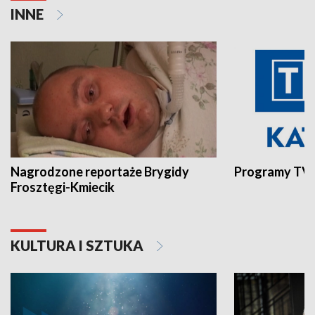
INNE
Nagrodzone reportaże Brygidy
Programy TVP
Frosztęgi-Kmiecik
KULTURA I SZTUKA