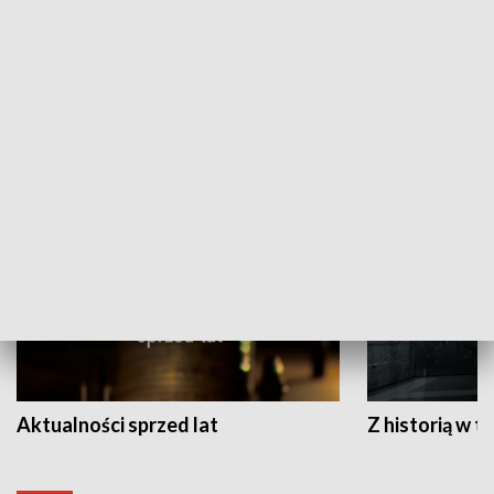
Papyn pyto
Rączka gotuje
HISTORIA
Aktualności sprzed lat
Z historią w tl