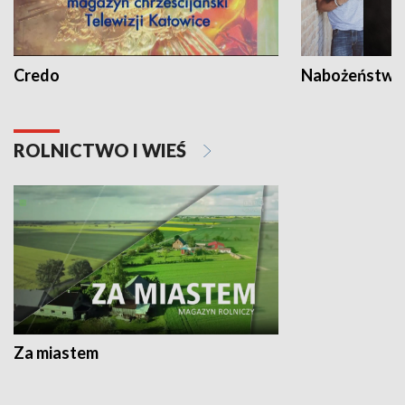
Credo
Nabożeństwa 
ROLNICTWO I WIEŚ
Za miastem