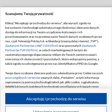
Szanujemy Twoją prywatność
Dołącz do nas:
Kliknij "Akceptuję i przechodzę do serwisu", aby wyrazić zgody na
korzystanie z technologii automatycznego śledzenia i zbierania danych,
TVP
dostęp do informacji na Twoim urządzeniu końcowym i ich
Abonament TVP
przechowywanie oraz na przetwarzanie Twoich danych osobowych przez
Regulamin TVP
nas, czyli Telewizję Polską S.A. w likwidacji (zwaną dalej również „TVP”),
Emisja w TVP
Polityka prywatności
Zaufanych Partnerów z IAB* (1201 firm)
oraz pozostałych
Zaufanych
Partnerów TVP (93 firm)
, w celach marketingowych (w tym do
Centrum informacji TVP
Moje zgody
zautomatyzowanego dopasowania reklam do Twoich zainteresowań i
mierzenia ich skuteczności) i pozostałych, które wskazujemy poniżej, a
Naziemna Telewizja Cyfrowa
Pomoc
także zgody na udostępnianie przez nas identyfikatora PPID do Google.
Sklep TVP
Biuro reklamy
Twoje dane osobowe zbierane podczas odwiedzania przez Ciebie naszych
Rada Programowa
Kontakt
poszczególnych serwisów
zwanych dalej „Portalem”, w tym informacje
zapisywane za pomocą technologii takich jak: pliki cookie, sygnalizatory
System NOS
WWW lub innych podobnych technologii umożliwiających świadczenie
dopasowanych i bezpiecznych usług, personalizację treści oraz reklam,
Informacje o nadawcy
Kanały
udostępnianie funkcji mediów społecznościowych oraz analizowanie
Akceptuję i przechodzę do serwisu
ruchu w Internecie.
Program dla prasy
©2026 Telewizja Polska S.A. w likwidacji
Biuro Reklamy
Twoje dane osobowe zbierane podczas odwiedzania przez Ciebie
Ustawienia zaawansowane