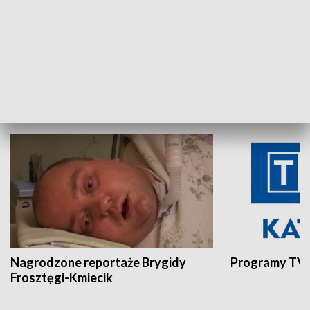
Aktualności sprzed lat
Z historią w tl
INNE
Nagrodzone reportaże Brygidy
Programy TVP
Frosztęgi-Kmiecik