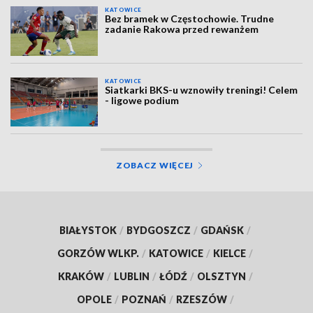
KATOWICE
Bez bramek w Częstochowie. Trudne
zadanie Rakowa przed rewanżem
KATOWICE
Siatkarki BKS-u wznowiły treningi! Celem
- ligowe podium
ZOBACZ WIĘCEJ
BIAŁYSTOK
/
BYDGOSZCZ
/
GDAŃSK
/
GORZÓW WLKP.
/
KATOWICE
/
KIELCE
/
KRAKÓW
/
LUBLIN
/
ŁÓDŹ
/
OLSZTYN
/
OPOLE
/
POZNAŃ
/
RZESZÓW
/