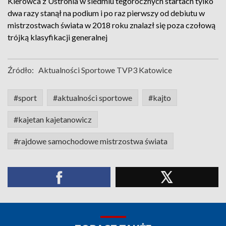
Kierowca z Ustronia w siedmiu tegorocznych startach tylko
dwa razy stanął na podium i po raz pierwszy od debiutu w
mistrzostwach świata w 2018 roku znalazł się poza czołową
trójką klasyfikacji generalnej
Źródło:
Aktualności Sportowe TVP3 Katowice
#sport
#aktualności sportowe
#kajto
#kajetan kajetanowicz
#rajdowe samochodowe mistrzostwa świata