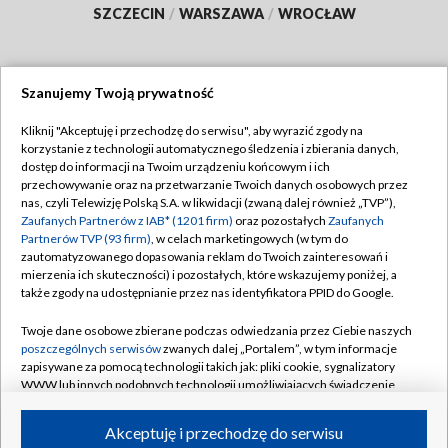
SZCZECIN
/
WARSZAWA
/
WROCŁAW
Szanujemy Twoją prywatność
Dołącz do nas:
Kliknij "Akceptuję i przechodzę do serwisu", aby wyrazić zgody na
korzystanie z technologii automatycznego śledzenia i zbierania danych,
TVP
dostęp do informacji na Twoim urządzeniu końcowym i ich
Abonament TVP
przechowywanie oraz na przetwarzanie Twoich danych osobowych przez
Regulamin TVP
nas, czyli Telewizję Polską S.A. w likwidacji (zwaną dalej również „TVP”),
Emisja w TVP
Zaufanych Partnerów z IAB* (1201 firm)
oraz pozostałych
Zaufanych
Polityka prywatności
Partnerów TVP (93 firm)
, w celach marketingowych (w tym do
Centrum informacji TVP
Moje zgody
zautomatyzowanego dopasowania reklam do Twoich zainteresowań i
mierzenia ich skuteczności) i pozostałych, które wskazujemy poniżej, a
Naziemna Telewizja Cyfrowa
Pomoc
także zgody na udostępnianie przez nas identyfikatora PPID do Google.
Sklep TVP
Biuro reklamy
Twoje dane osobowe zbierane podczas odwiedzania przez Ciebie naszych
Rada Programowa
poszczególnych serwisów
zwanych dalej „Portalem”, w tym informacje
Kontakt
zapisywane za pomocą technologii takich jak: pliki cookie, sygnalizatory
System NOS
WWW lub innych podobnych technologii umożliwiających świadczenie
dopasowanych i bezpiecznych usług, personalizację treści oraz reklam,
Informacje o nadawcy
Kanały
udostępnianie funkcji mediów społecznościowych oraz analizowanie
Akceptuję i przechodzę do serwisu
ruchu w Internecie.
Program dla prasy