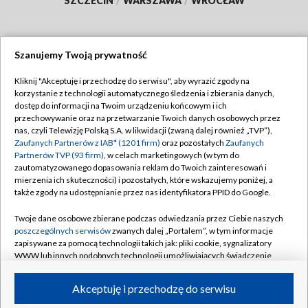
SZCZECIN
/
WARSZAWA
/
WROCŁAW
Szanujemy Twoją prywatność
Dołącz do nas:
Kliknij "Akceptuję i przechodzę do serwisu", aby wyrazić zgody na
korzystanie z technologii automatycznego śledzenia i zbierania danych,
TVP
dostęp do informacji na Twoim urządzeniu końcowym i ich
Abonament TVP
przechowywanie oraz na przetwarzanie Twoich danych osobowych przez
Regulamin TVP
nas, czyli Telewizję Polską S.A. w likwidacji (zwaną dalej również „TVP”),
Emisja w TVP
Polityka prywatności
Zaufanych Partnerów z IAB* (1201 firm)
oraz pozostałych
Zaufanych
Partnerów TVP (93 firm)
, w celach marketingowych (w tym do
Centrum informacji TVP
Moje zgody
zautomatyzowanego dopasowania reklam do Twoich zainteresowań i
mierzenia ich skuteczności) i pozostałych, które wskazujemy poniżej, a
Naziemna Telewizja Cyfrowa
Pomoc
także zgody na udostępnianie przez nas identyfikatora PPID do Google.
Sklep TVP
Biuro reklamy
Twoje dane osobowe zbierane podczas odwiedzania przez Ciebie naszych
Rada Programowa
Kontakt
poszczególnych serwisów
zwanych dalej „Portalem”, w tym informacje
zapisywane za pomocą technologii takich jak: pliki cookie, sygnalizatory
System NOS
WWW lub innych podobnych technologii umożliwiających świadczenie
dopasowanych i bezpiecznych usług, personalizację treści oraz reklam,
Informacje o nadawcy
Kanały
udostępnianie funkcji mediów społecznościowych oraz analizowanie
Akceptuję i przechodzę do serwisu
ruchu w Internecie.
Program dla prasy