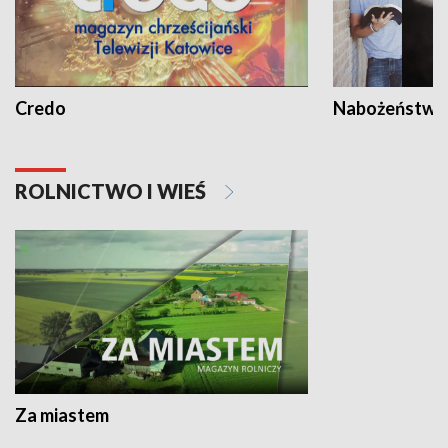
Credo
Nabożeństwa 
ROLNICTWO I WIEŚ
Za miastem