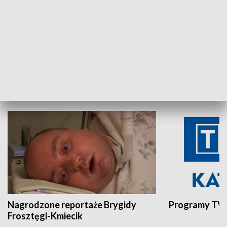
Aktualności sprzed lat
Z historią w tl
INNE
Nagrodzone reportaże Brygidy
Programy TVP
Frosztęgi-Kmiecik