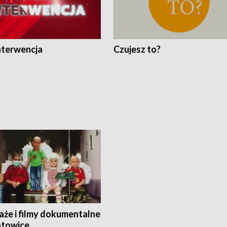
nterwencja
Czujesz to?
aże i filmy dokumentalne
towice