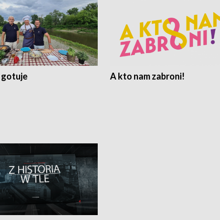
 gotuje
A kto nam zabroni!