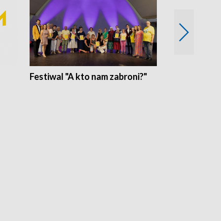
Festiwal "A kto nam zabroni?"
Mikrokosmo