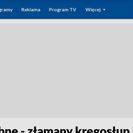
gramy
Reklama
Program TV
Więcej
bne - złamany kręgosłup 