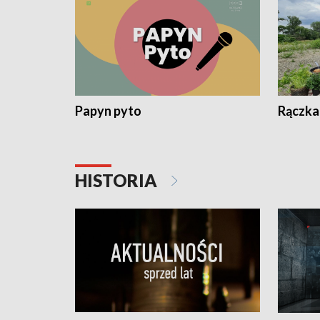
Papyn pyto
Rączka
HISTORIA