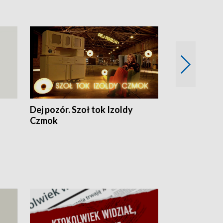
Dej pozór. Szoł tok Izoldy
Dzień z blisk
Czmok