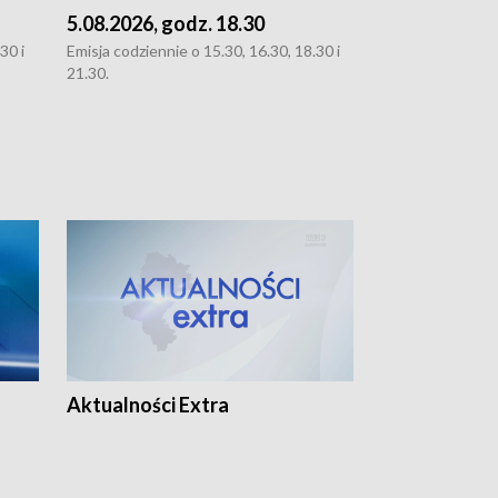
5.08.2026, godz. 18.30
4.08.2026, g
30 i
Emisja codziennie o 15.30, 16.30, 18.30 i
Emisja codziennie
21.30.
21.30.
Aktualności Extra