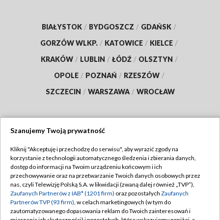
BIAŁYSTOK
/
BYDGOSZCZ
/
GDAŃSK
/
GORZÓW WLKP.
/
KATOWICE
/
KIELCE
/
KRAKÓW
/
LUBLIN
/
ŁÓDŹ
/
OLSZTYN
/
OPOLE
/
POZNAŃ
/
RZESZÓW
/
SZCZECIN
/
WARSZAWA
/
WROCŁAW
Szanujemy Twoją prywatność
Dołącz do nas:
Kliknij "Akceptuję i przechodzę do serwisu", aby wyrazić zgody na
korzystanie z technologii automatycznego śledzenia i zbierania danych,
TVP
dostęp do informacji na Twoim urządzeniu końcowym i ich
Abonament TVP
przechowywanie oraz na przetwarzanie Twoich danych osobowych przez
Regulamin TVP
nas, czyli Telewizję Polską S.A. w likwidacji (zwaną dalej również „TVP”),
Emisja w TVP
Polityka prywatności
Zaufanych Partnerów z IAB* (1201 firm)
oraz pozostałych
Zaufanych
Partnerów TVP (93 firm)
, w celach marketingowych (w tym do
Centrum informacji TVP
Moje zgody
zautomatyzowanego dopasowania reklam do Twoich zainteresowań i
mierzenia ich skuteczności) i pozostałych, które wskazujemy poniżej, a