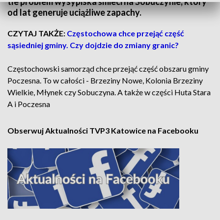
tle problem wysypiska śmieci na Sobuczynie, który
od lat generuje uciążliwe zapachy.
CZYTAJ TAKŻE:
Częstochowa chce przejąć część
sąsiedniej gminy. Czy dojdzie do zmiany granic?
Częstochowski samorząd chce przejąć część obszaru gminy
Poczesna. To w całości - Brzeziny Nowe, Kolonia Brzeziny
Wielkie, Młynek czy Sobuczyna. A także w części Huta Stara
A i Poczesna
Obserwuj Aktualności TVP3 Katowice na Facebooku