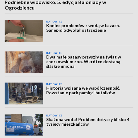
Podniebne widowisko. 5. edycja Baloniady w
Ogrodzieńcu
KATOWICE
Koniec problemów z wodą w Łazach.
Sanepid odwołał ostrzeżenie
KATOWICE
Dwa małe patasy przyszły na świat w
chorzowskim zoo. Wkrótce dostaną
śląskie imiona
KATOWICE
Historia wpisana we współczesność.
Powstanie park pamięci hutników
KATOWICE
Skażona woda! Problem dotyczy blisko 4
tysięcy mieszkańców