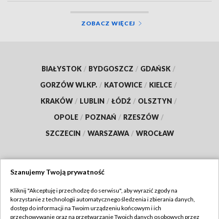
ZOBACZ WIĘCEJ
BIAŁYSTOK
/
BYDGOSZCZ
/
GDAŃSK
/
GORZÓW WLKP.
/
KATOWICE
/
KIELCE
/
KRAKÓW
/
LUBLIN
/
ŁÓDŹ
/
OLSZTYN
/
OPOLE
/
POZNAŃ
/
RZESZÓW
/
SZCZECIN
/
WARSZAWA
/
WROCŁAW
Szanujemy Twoją prywatność
Dołącz do nas:
Kliknij "Akceptuję i przechodzę do serwisu", aby wyrazić zgody na
korzystanie z technologii automatycznego śledzenia i zbierania danych,
TVP
dostęp do informacji na Twoim urządzeniu końcowym i ich
Abonament TVP
przechowywanie oraz na przetwarzanie Twoich danych osobowych przez