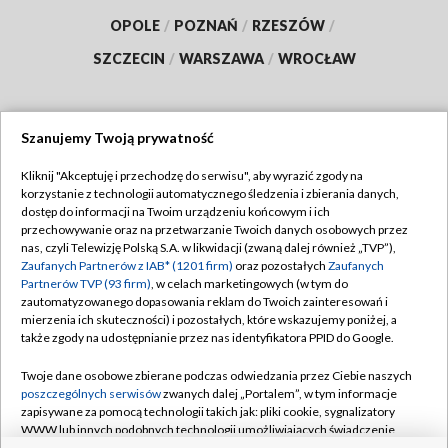
OPOLE
/
POZNAŃ
/
RZESZÓW
/
SZCZECIN
/
WARSZAWA
/
WROCŁAW
Szanujemy Twoją prywatność
Dołącz do nas:
Kliknij "Akceptuję i przechodzę do serwisu", aby wyrazić zgody na
korzystanie z technologii automatycznego śledzenia i zbierania danych,
TVP
dostęp do informacji na Twoim urządzeniu końcowym i ich
Abonament TVP
przechowywanie oraz na przetwarzanie Twoich danych osobowych przez
Regulamin TVP
nas, czyli Telewizję Polską S.A. w likwidacji (zwaną dalej również „TVP”),
Emisja w TVP
Polityka prywatności
Zaufanych Partnerów z IAB* (1201 firm)
oraz pozostałych
Zaufanych
Partnerów TVP (93 firm)
, w celach marketingowych (w tym do
Centrum informacji TVP
Moje zgody
zautomatyzowanego dopasowania reklam do Twoich zainteresowań i
mierzenia ich skuteczności) i pozostałych, które wskazujemy poniżej, a
Naziemna Telewizja Cyfrowa
Pomoc
także zgody na udostępnianie przez nas identyfikatora PPID do Google.
Sklep TVP
Biuro reklamy
Twoje dane osobowe zbierane podczas odwiedzania przez Ciebie naszych
Rada Programowa
Kontakt
poszczególnych serwisów
zwanych dalej „Portalem”, w tym informacje
zapisywane za pomocą technologii takich jak: pliki cookie, sygnalizatory
System NOS
WWW lub innych podobnych technologii umożliwiających świadczenie
dopasowanych i bezpiecznych usług, personalizację treści oraz reklam,