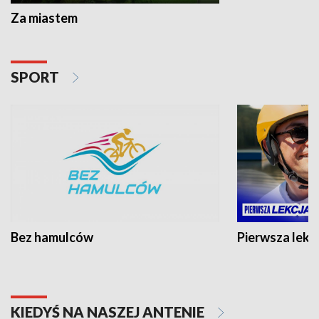
Za miastem
SPORT
Bez hamulców
Pierwsza lekc
KIEDYŚ NA NASZEJ ANTENIE