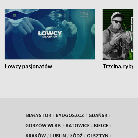
Łowcy pasjonatów
Trzcina, ryby 
BIAŁYSTOK
/
BYDGOSZCZ
/
GDAŃSK
/
GORZÓW WLKP.
/
KATOWICE
/
KIELCE
/
KRAKÓW
/
LUBLIN
/
ŁÓDŹ
/
OLSZTYN
/