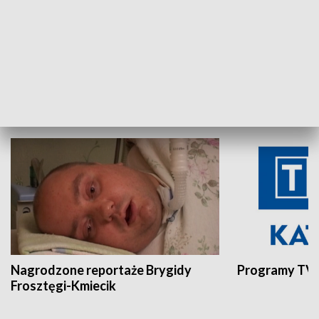
Aktualności sprzed lat
Z historią w tl
INNE
Nagrodzone reportaże Brygidy
Programy TVP
Frosztęgi-Kmiecik