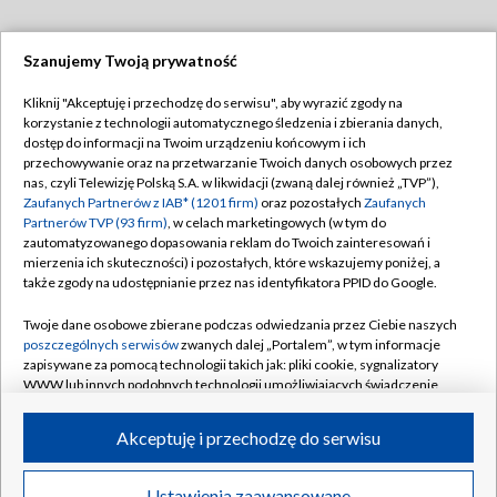
Szanujemy Twoją prywatność
Dołącz do nas:
Kliknij "Akceptuję i przechodzę do serwisu", aby wyrazić zgody na
korzystanie z technologii automatycznego śledzenia i zbierania danych,
TVP
dostęp do informacji na Twoim urządzeniu końcowym i ich
Abonament TVP
przechowywanie oraz na przetwarzanie Twoich danych osobowych przez
Regulamin TVP
nas, czyli Telewizję Polską S.A. w likwidacji (zwaną dalej również „TVP”),
Emisja w TVP
Polityka prywatności
Zaufanych Partnerów z IAB* (1201 firm)
oraz pozostałych
Zaufanych
Partnerów TVP (93 firm)
, w celach marketingowych (w tym do
Centrum informacji TVP
Moje zgody
zautomatyzowanego dopasowania reklam do Twoich zainteresowań i
mierzenia ich skuteczności) i pozostałych, które wskazujemy poniżej, a
Naziemna Telewizja Cyfrowa
Pomoc
także zgody na udostępnianie przez nas identyfikatora PPID do Google.
Sklep TVP
Biuro reklamy
Twoje dane osobowe zbierane podczas odwiedzania przez Ciebie naszych
Rada Programowa
Kontakt
poszczególnych serwisów
zwanych dalej „Portalem”, w tym informacje
zapisywane za pomocą technologii takich jak: pliki cookie, sygnalizatory
System NOS
WWW lub innych podobnych technologii umożliwiających świadczenie
dopasowanych i bezpiecznych usług, personalizację treści oraz reklam,
Informacje o nadawcy
Kanały
udostępnianie funkcji mediów społecznościowych oraz analizowanie
Akceptuję i przechodzę do serwisu
ruchu w Internecie.
Program dla prasy
©2026 Telewizja Polska S.A. w likwidacji
Biuro Reklamy
Twoje dane osobowe zbierane podczas odwiedzania przez Ciebie
Ustawienia zaawansowane