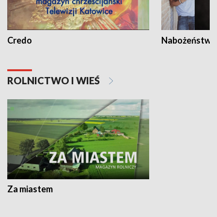
Credo
Nabożeństwa 
ROLNICTWO I WIEŚ
Za miastem