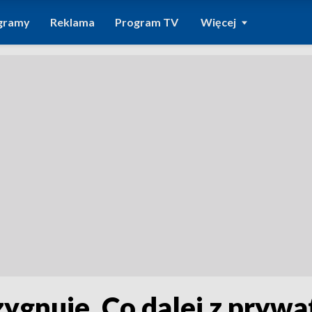
gramy
Reklama
Program TV
Więcej
ygnuje. Co dalej z prywa