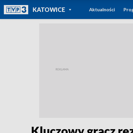
POWRÓT DO
KATOWICE
Aktualności
Pro
TVP REGIONY
Kluczowy gracz rez