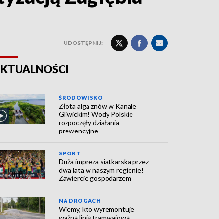
UDOSTĘPNIJ:
KTUALNOŚCI
ŚRODOWISKO
Złota alga znów w Kanale
Gliwickim! Wody Polskie
rozpoczęły działania
prewencyjne
SPORT
Duża impreza siatkarska przez
dwa lata w naszym regionie!
Zawiercie gospodarzem
NA DROGACH
Wiemy, kto wyremontuje
ważną linię tramwajową.