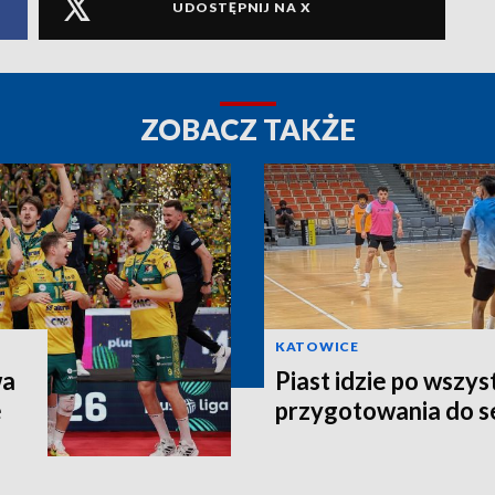
UDOSTĘPNIJ NA X
ZOBACZ TAKŻE
KATOWICE
wa
Piast idzie po wszys
e
przygotowania do 