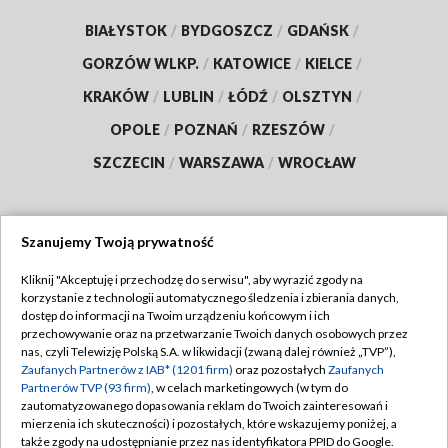
BIAŁYSTOK
/
BYDGOSZCZ
/
GDAŃSK
/
GORZÓW WLKP.
/
KATOWICE
/
KIELCE
/
KRAKÓW
/
LUBLIN
/
ŁÓDŹ
/
OLSZTYN
/
OPOLE
/
POZNAŃ
/
RZESZÓW
/
SZCZECIN
/
WARSZAWA
/
WROCŁAW
Szanujemy Twoją prywatność
Dołącz do nas:
Kliknij "Akceptuję i przechodzę do serwisu", aby wyrazić zgody na
korzystanie z technologii automatycznego śledzenia i zbierania danych,
TVP
dostęp do informacji na Twoim urządzeniu końcowym i ich
Abonament TVP
przechowywanie oraz na przetwarzanie Twoich danych osobowych przez
Regulamin TVP
nas, czyli Telewizję Polską S.A. w likwidacji (zwaną dalej również „TVP”),
Emisja w TVP
Polityka prywatności
Zaufanych Partnerów z IAB* (1201 firm)
oraz pozostałych
Zaufanych
Partnerów TVP (93 firm)
, w celach marketingowych (w tym do
Centrum informacji TVP
Moje zgody
zautomatyzowanego dopasowania reklam do Twoich zainteresowań i
mierzenia ich skuteczności) i pozostałych, które wskazujemy poniżej, a
Naziemna Telewizja Cyfrowa
Pomoc
także zgody na udostępnianie przez nas identyfikatora PPID do Google.