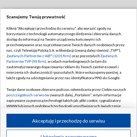
Szanujemy Twoją prywatność
Dołącz do nas:
Kliknij "Akceptuję i przechodzę do serwisu", aby wyrazić zgody na
korzystanie z technologii automatycznego śledzenia i zbierania danych,
TVP
dostęp do informacji na Twoim urządzeniu końcowym i ich
Abonament TVP
przechowywanie oraz na przetwarzanie Twoich danych osobowych przez
Regulamin TVP
nas, czyli Telewizję Polską S.A. w likwidacji (zwaną dalej również „TVP”),
Emisja w TVP
Polityka prywatności
Zaufanych Partnerów z IAB* (1201 firm)
oraz pozostałych
Zaufanych
Partnerów TVP (93 firm)
, w celach marketingowych (w tym do
Centrum informacji TVP
Moje zgody
zautomatyzowanego dopasowania reklam do Twoich zainteresowań i
mierzenia ich skuteczności) i pozostałych, które wskazujemy poniżej, a
Naziemna Telewizja Cyfrowa
Pomoc
także zgody na udostępnianie przez nas identyfikatora PPID do Google.
Sklep TVP
Biuro reklamy
Twoje dane osobowe zbierane podczas odwiedzania przez Ciebie naszych
Rada Programowa
Kontakt
poszczególnych serwisów
zwanych dalej „Portalem”, w tym informacje
zapisywane za pomocą technologii takich jak: pliki cookie, sygnalizatory
System NOS
WWW lub innych podobnych technologii umożliwiających świadczenie
dopasowanych i bezpiecznych usług, personalizację treści oraz reklam,
Informacje o nadawcy
Kanały
udostępnianie funkcji mediów społecznościowych oraz analizowanie
Akceptuję i przechodzę do serwisu
ruchu w Internecie.
Program dla prasy
©2026 Telewizja Polska S.A. w likwidacji
Biuro Reklamy
Twoje dane osobowe zbierane podczas odwiedzania przez Ciebie
Ustawienia zaawansowane