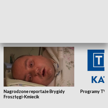
Aktualności sprzed lat
Z historią w tl
INNE
Nagrodzone reportaże Brygidy
Programy TVP
Frosztęgi-Kmiecik