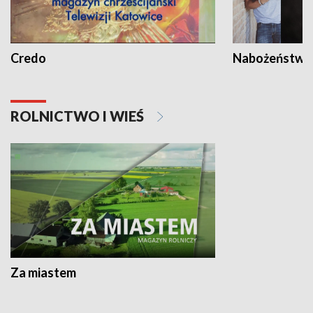
Credo
Nabożeństwa 
ROLNICTWO I WIEŚ
Za miastem