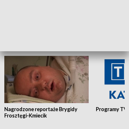
Aktualności sprzed lat
Z historią w tl
INNE
Nagrodzone reportaże Brygidy
Programy TVP
Frosztęgi-Kmiecik