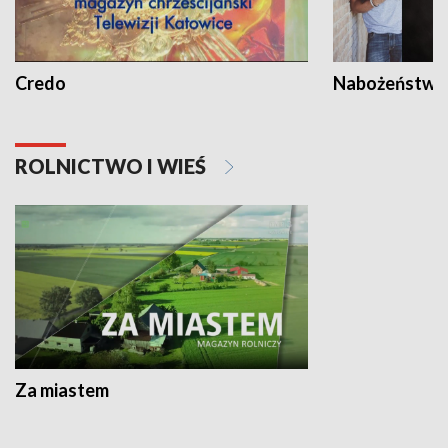
Credo
Nabożeństwa 
ROLNICTWO I WIEŚ
Za miastem