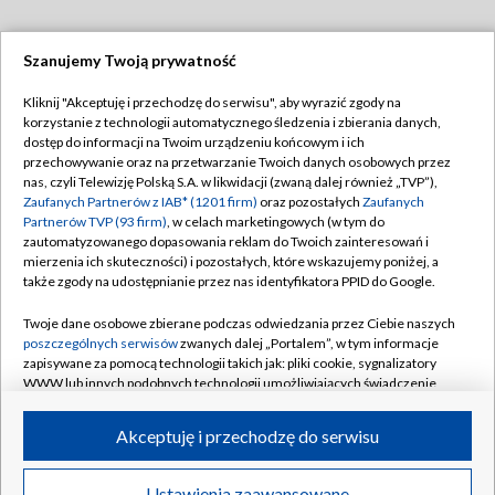
Szanujemy Twoją prywatność
Dołącz do nas:
Kliknij "Akceptuję i przechodzę do serwisu", aby wyrazić zgody na
korzystanie z technologii automatycznego śledzenia i zbierania danych,
TVP
dostęp do informacji na Twoim urządzeniu końcowym i ich
Abonament TVP
przechowywanie oraz na przetwarzanie Twoich danych osobowych przez
Regulamin TVP
nas, czyli Telewizję Polską S.A. w likwidacji (zwaną dalej również „TVP”),
Emisja w TVP
Polityka prywatności
Zaufanych Partnerów z IAB* (1201 firm)
oraz pozostałych
Zaufanych
Partnerów TVP (93 firm)
, w celach marketingowych (w tym do
Centrum informacji TVP
Moje zgody
zautomatyzowanego dopasowania reklam do Twoich zainteresowań i
mierzenia ich skuteczności) i pozostałych, które wskazujemy poniżej, a
Naziemna Telewizja Cyfrowa
Pomoc
także zgody na udostępnianie przez nas identyfikatora PPID do Google.
Sklep TVP
Biuro reklamy
Twoje dane osobowe zbierane podczas odwiedzania przez Ciebie naszych
Rada Programowa
Kontakt
poszczególnych serwisów
zwanych dalej „Portalem”, w tym informacje
zapisywane za pomocą technologii takich jak: pliki cookie, sygnalizatory
System NOS
WWW lub innych podobnych technologii umożliwiających świadczenie
dopasowanych i bezpiecznych usług, personalizację treści oraz reklam,
Informacje o nadawcy
Kanały
udostępnianie funkcji mediów społecznościowych oraz analizowanie
Akceptuję i przechodzę do serwisu
ruchu w Internecie.
Program dla prasy
©2026 Telewizja Polska S.A. w likwidacji
Biuro Reklamy
Twoje dane osobowe zbierane podczas odwiedzania przez Ciebie
Ustawienia zaawansowane