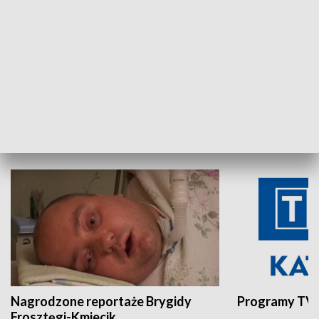
Aktualności sprzed lat
Z historią w tl
INNE
Nagrodzone reportaże Brygidy
Programy TVP
Frosztęgi-Kmiecik