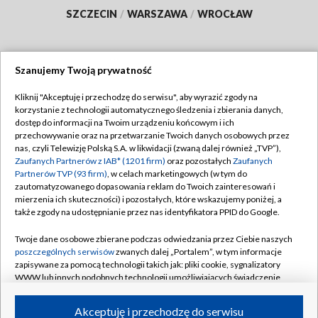
SZCZECIN
/
WARSZAWA
/
WROCŁAW
Szanujemy Twoją prywatność
Dołącz do nas:
Kliknij "Akceptuję i przechodzę do serwisu", aby wyrazić zgody na
korzystanie z technologii automatycznego śledzenia i zbierania danych,
TVP
dostęp do informacji na Twoim urządzeniu końcowym i ich
Abonament TVP
przechowywanie oraz na przetwarzanie Twoich danych osobowych przez
Regulamin TVP
nas, czyli Telewizję Polską S.A. w likwidacji (zwaną dalej również „TVP”),
Emisja w TVP
Polityka prywatności
Zaufanych Partnerów z IAB* (1201 firm)
oraz pozostałych
Zaufanych
Partnerów TVP (93 firm)
, w celach marketingowych (w tym do
Centrum informacji TVP
Moje zgody
zautomatyzowanego dopasowania reklam do Twoich zainteresowań i
mierzenia ich skuteczności) i pozostałych, które wskazujemy poniżej, a
Naziemna Telewizja Cyfrowa
Pomoc
także zgody na udostępnianie przez nas identyfikatora PPID do Google.
Sklep TVP
Biuro reklamy
Twoje dane osobowe zbierane podczas odwiedzania przez Ciebie naszych
Rada Programowa
Kontakt
poszczególnych serwisów
zwanych dalej „Portalem”, w tym informacje
zapisywane za pomocą technologii takich jak: pliki cookie, sygnalizatory
System NOS
WWW lub innych podobnych technologii umożliwiających świadczenie
dopasowanych i bezpiecznych usług, personalizację treści oraz reklam,
Informacje o nadawcy
Kanały
udostępnianie funkcji mediów społecznościowych oraz analizowanie
Akceptuję i przechodzę do serwisu
ruchu w Internecie.
Program dla prasy