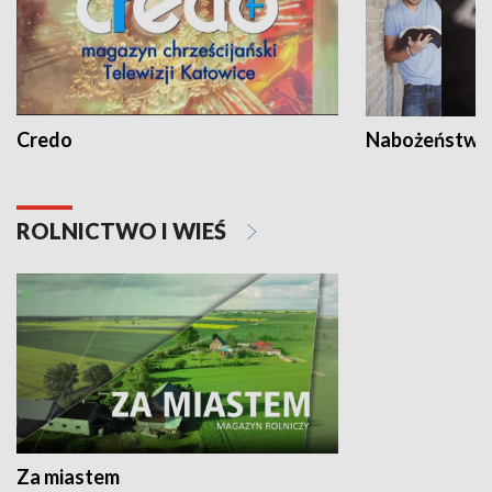
Credo
Nabożeństwa 
ROLNICTWO I WIEŚ
Za miastem