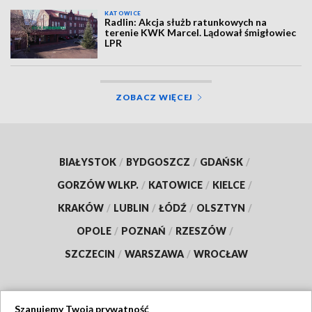
KATOWICE
Radlin: Akcja służb ratunkowych na
terenie KWK Marcel. Lądował śmigłowiec
LPR
ZOBACZ WIĘCEJ
BIAŁYSTOK
/
BYDGOSZCZ
/
GDAŃSK
/
GORZÓW WLKP.
/
KATOWICE
/
KIELCE
/
KRAKÓW
/
LUBLIN
/
ŁÓDŹ
/
OLSZTYN
/
OPOLE
/
POZNAŃ
/
RZESZÓW
/
SZCZECIN
/
WARSZAWA
/
WROCŁAW
Szanujemy Twoją prywatność