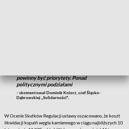
Staszic-Wujek.
Na szybkie wypełnienie tej deklaracji czekają zarówno
spółki górnicze, jak i pracownicy oraz związkowcy.
Wydarzenia, których świadkami byliśmy 4
grudnia w Sejmie, były niepokojące.
Prezydent Karol Nawrocki stanął na
wysokości zadania, jasno wskazując, jakie
powinny być priorytety. Ponad
politycznymi podziałami
- skomentował Dominik Kolorz, szef Śląsko-
Dąbrowskiej „Solidarności".
W Ocenie Skutków Regulacji ustawy oszacowano, że koszt
likwidacji kopalń węgla kamiennego w ciągu najbliższych 10