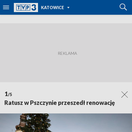
POWRÓT DO
KATOWICE
TVP REGIONY
1
/5
Ratusz w Pszczynie przeszedł renowację