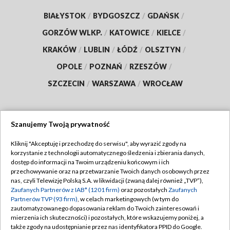
BIAŁYSTOK
/
BYDGOSZCZ
/
GDAŃSK
/
GORZÓW WLKP.
/
KATOWICE
/
KIELCE
/
KRAKÓW
/
LUBLIN
/
ŁÓDŹ
/
OLSZTYN
/
OPOLE
/
POZNAŃ
/
RZESZÓW
/
SZCZECIN
/
WARSZAWA
/
WROCŁAW
Szanujemy Twoją prywatność
Dołącz do nas:
Kliknij "Akceptuję i przechodzę do serwisu", aby wyrazić zgody na
korzystanie z technologii automatycznego śledzenia i zbierania danych,
TVP
dostęp do informacji na Twoim urządzeniu końcowym i ich
Abonament TVP
przechowywanie oraz na przetwarzanie Twoich danych osobowych przez
Regulamin TVP
nas, czyli Telewizję Polską S.A. w likwidacji (zwaną dalej również „TVP”),
Emisja w TVP
Polityka prywatności
Zaufanych Partnerów z IAB* (1201 firm)
oraz pozostałych
Zaufanych
Partnerów TVP (93 firm)
, w celach marketingowych (w tym do
Centrum informacji TVP
Moje zgody
zautomatyzowanego dopasowania reklam do Twoich zainteresowań i
mierzenia ich skuteczności) i pozostałych, które wskazujemy poniżej, a
Naziemna Telewizja Cyfrowa
Pomoc
także zgody na udostępnianie przez nas identyfikatora PPID do Google.