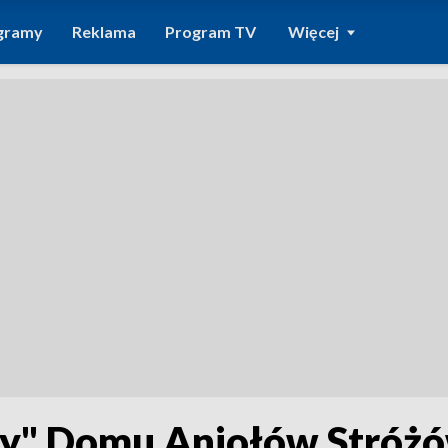
gramy
Reklama
Program TV
Więcej
my" Domu Aniołów Stróż