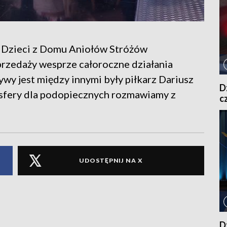
. Dzieci z Domu Aniołów Stróżów
przedaży wesprze całoroczne działania
wy jest między innymi były piłkarz Dariusz
D
sfery dla podopiecznych rozmawiamy z
c
UDOSTĘPNIJ NA X
D