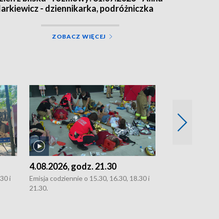
arkiewicz - dziennikarka, podróżniczka
ZOBACZ WIĘCEJ
4.08.2026, godz. 21.30
4.08.2026, g
30 i
Emisja codziennie o 15.30, 16.30, 18.30 i
Emisja codziennie
21.30.
21.30.