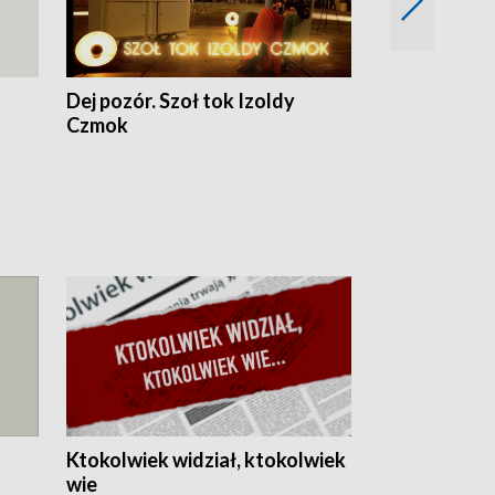
Dej pozór. Szoł tok Izoldy
Dzień z blisk
Czmok
Ktokolwiek widział, ktokolwiek
wie