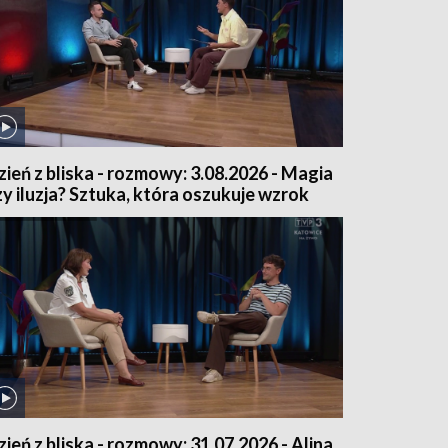
zień z bliska - rozmowy: 3.08.2026 - Magia
zy iluzja? Sztuka, która oszukuje wzrok
zień z bliska - rozmowy: 31.07.2026 - Alina