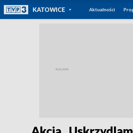
POWRÓT DO
KATOWICE
Aktualności
Pro
TVP REGIONY
Akcja „Uskrzydla