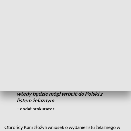
O treści postanowienia SA poinformowali dziennikarzy po
posiedzeniu prokurator Sebastian Głuch ze śląskiego
wydziału Prokuratury Krajowej oraz obrońcy podejrzanego.
Jak opisywał prok. Głuch, sąd ocenił, że sprzeciw
prokuratora w przypadku decyzji o wydaniu listu żelaznego
nie jest wiążący.
Z drugiej strony (uznał, że) wysokość
szkody, charakter sprawy wskazują na to,
że poręczenie w takiej wysokości powinno
zostać przez podejrzanego wpłacone,
wtedy będzie mógł wrócić do Polski z
listem żelaznym
– dodał prokurator.
Obrońcy Kani złożyli wniosek o wydanie listu żelaznego w