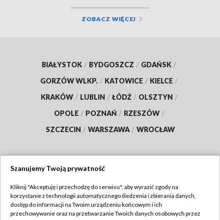
ZOBACZ WIĘCEJ
BIAŁYSTOK
/
BYDGOSZCZ
/
GDAŃSK
/
GORZÓW WLKP.
/
KATOWICE
/
KIELCE
/
KRAKÓW
/
LUBLIN
/
ŁÓDŹ
/
OLSZTYN
/
OPOLE
/
POZNAŃ
/
RZESZÓW
/
SZCZECIN
/
WARSZAWA
/
WROCŁAW
Szanujemy Twoją prywatność
Dołącz do nas:
Kliknij "Akceptuję i przechodzę do serwisu", aby wyrazić zgody na
korzystanie z technologii automatycznego śledzenia i zbierania danych,
TVP
dostęp do informacji na Twoim urządzeniu końcowym i ich
Abonament TVP
przechowywanie oraz na przetwarzanie Twoich danych osobowych przez
Regulamin TVP