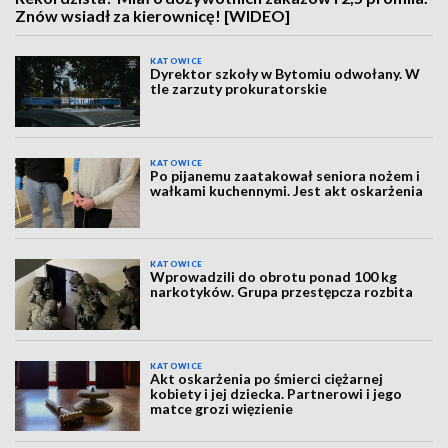
Znów wsiadł za kierownicę! [WIDEO]
KATOWICE
Dyrektor szkoły w Bytomiu odwołany. W
tle zarzuty prokuratorskie
KATOWICE
Po pijanemu zaatakował seniora nożem i
wałkami kuchennymi. Jest akt oskarżenia
KATOWICE
Wprowadzili do obrotu ponad 100 kg
narkotyków. Grupa przestępcza rozbita
KATOWICE
Akt oskarżenia po śmierci ciężarnej
kobiety i jej dziecka. Partnerowi i jego
matce grozi więzienie