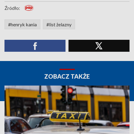
Źródło:
#henryk kania
#list żelazny
ZOBACZ TAKŻE