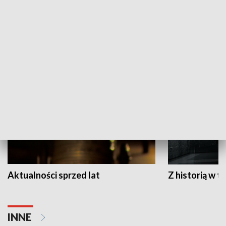
Papyn pyto
Rączka gotuje
HISTORIA
Aktualności sprzed lat
Z historią w tl
INNE