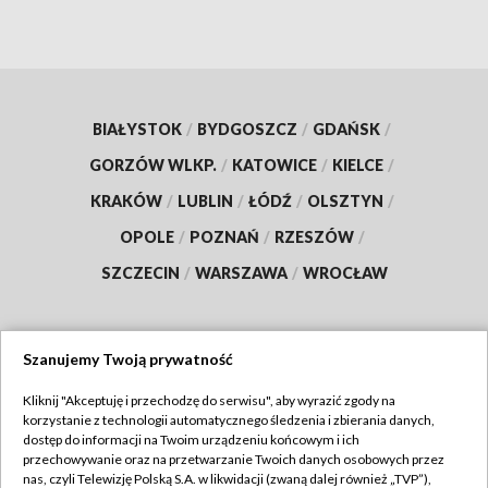
BIAŁYSTOK
/
BYDGOSZCZ
/
GDAŃSK
/
GORZÓW WLKP.
/
KATOWICE
/
KIELCE
/
KRAKÓW
/
LUBLIN
/
ŁÓDŹ
/
OLSZTYN
/
OPOLE
/
POZNAŃ
/
RZESZÓW
/
SZCZECIN
/
WARSZAWA
/
WROCŁAW
Szanujemy Twoją prywatność
Dołącz do nas:
Kliknij "Akceptuję i przechodzę do serwisu", aby wyrazić zgody na
korzystanie z technologii automatycznego śledzenia i zbierania danych,
TVP
dostęp do informacji na Twoim urządzeniu końcowym i ich
Abonament TVP
przechowywanie oraz na przetwarzanie Twoich danych osobowych przez
Regulamin TVP
nas, czyli Telewizję Polską S.A. w likwidacji (zwaną dalej również „TVP”),