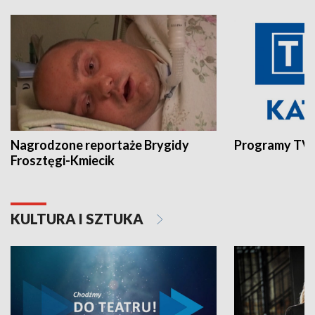
Nagrodzone reportaże Brygidy
Programy TVP
Frosztęgi-Kmiecik
KULTURA I SZTUKA