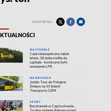
UDOSTĘPNIJ:
KTUALNOŚCI
NA SYGNALE
Czad niebezpieczny także
latem. 18-latka trafiła do
szpitala - konieczne było
wezwanie LPR
NA DROGACH
Jedzie Tour de Pologne.
Zmiany na 55 liniach
Transportu GZM
SPORT
Bez bramek w Częstochowie.
Trudne zadanie Rakowa przed