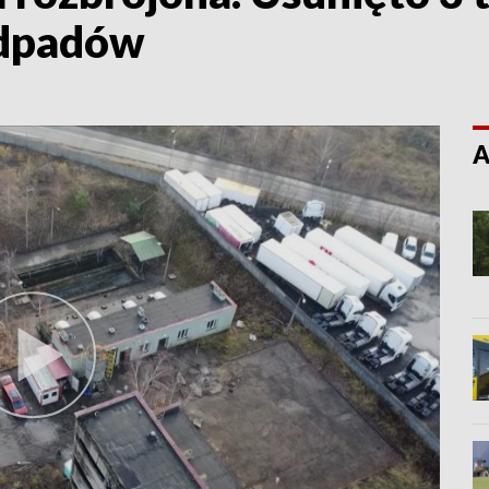
odpadów
A