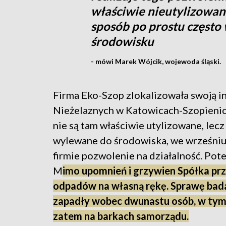
właściwie nieutylizowan
sposób po prostu często
środowisku
- mówi Marek Wójcik, wojewoda śląski.
Firma Eko-Szop zlokalizowała swoją in
Nieżelaznych w Katowicach-Szopienica
nie są tam właściwie utylizowane, le
wylewane do środowiska, we wrześniu 
firmie pozwolenie na działalność. Pot
M
imo upomnień i grzywien Spółka prze
odpadów na własną rękę. Sprawę bada
zapadły wobec dwunastu osób, w tym b
zatem na barkach samorządu.