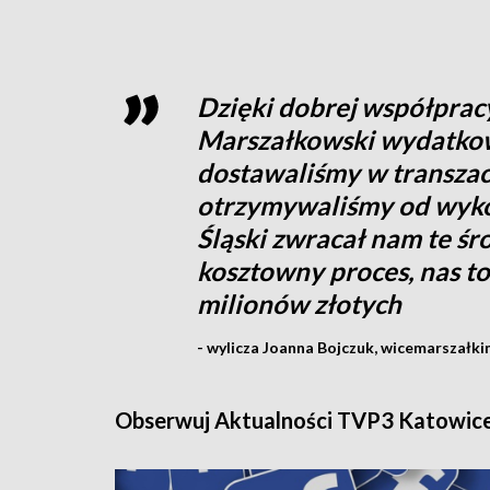
Dzięki dobrej współpra
Marszałkowski wydatkowa
dostawaliśmy w transzach
otrzymywaliśmy od wyk
Śląski zwracał nam te śro
kosztowny proces, nas t
milionów złotych
- wylicza Joanna Bojczuk, wicemarszałki
Obserwuj Aktualności TVP3 Katowic