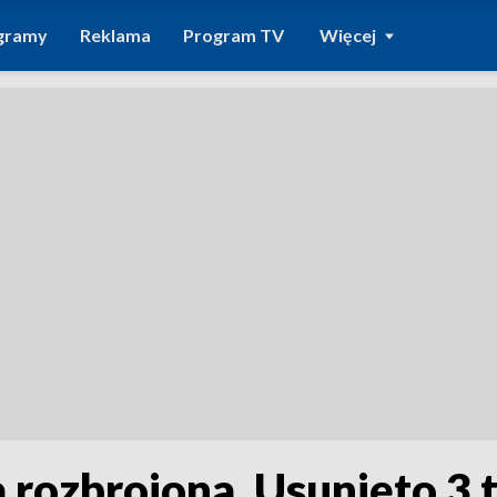
gramy
Reklama
Program TV
Więcej
rozbrojona. Usunięto 3 t