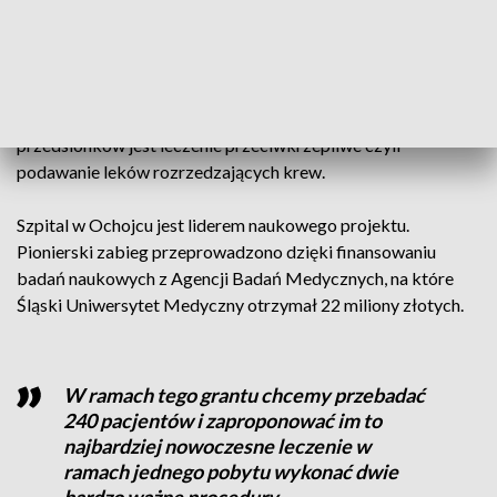
- dodaje dr n. med. Tomasz Bochenek z I Oddziału
Kardiologii Górnośląskiego Centrum Medycznego
w Katowicach.
Standardową terapią u pacjentów po udarze i z migotaniem
przedsionków jest leczenie przeciwkrzepliwe czyli
podawanie leków rozrzedzających krew.
Szpital w Ochojcu jest liderem naukowego projektu.
Pionierski zabieg przeprowadzono dzięki finansowaniu
badań naukowych z Agencji Badań Medycznych, na które
Śląski Uniwersytet Medyczny otrzymał 22 miliony złotych.
W ramach tego grantu chcemy przebadać
240 pacjentów i zaproponować im to
najbardziej nowoczesne leczenie w
ramach jednego pobytu wykonać dwie