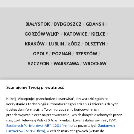
BIAŁYSTOK
/
BYDGOSZCZ
/
GDAŃSK
/
GORZÓW WLKP.
/
KATOWICE
/
KIELCE
/
KRAKÓW
/
LUBLIN
/
ŁÓDŹ
/
OLSZTYN
/
OPOLE
/
POZNAŃ
/
RZESZÓW
/
SZCZECIN
/
WARSZAWA
/
WROCŁAW
Szanujemy Twoją prywatność
Dołącz do nas:
Kliknij "Akceptuję i przechodzę do serwisu", aby wyrazić zgody na
korzystanie z technologii automatycznego śledzenia i zbierania danych,
TVP
dostęp do informacji na Twoim urządzeniu końcowym i ich
Abonament TVP
przechowywanie oraz na przetwarzanie Twoich danych osobowych przez
Regulamin TVP
nas, czyli Telewizję Polską S.A. w likwidacji (zwaną dalej również „TVP”),
Emisja w TVP
Zaufanych Partnerów z IAB* (1201 firm)
oraz pozostałych
Zaufanych
Polityka prywatności
Partnerów TVP (93 firm)
, w celach marketingowych (w tym do