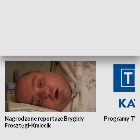
Aktualności sprzed lat
Z historią w tl
INNE
Nagrodzone reportaże Brygidy
Programy TVP
Frosztęgi-Kmiecik