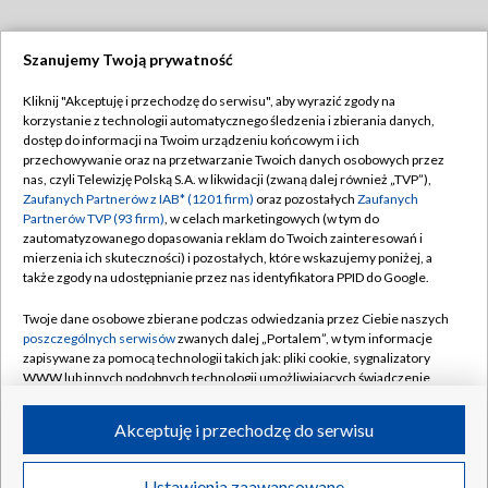
Szanujemy Twoją prywatność
Dołącz do nas:
Kliknij "Akceptuję i przechodzę do serwisu", aby wyrazić zgody na
korzystanie z technologii automatycznego śledzenia i zbierania danych,
TVP
dostęp do informacji na Twoim urządzeniu końcowym i ich
Abonament TVP
przechowywanie oraz na przetwarzanie Twoich danych osobowych przez
Regulamin TVP
nas, czyli Telewizję Polską S.A. w likwidacji (zwaną dalej również „TVP”),
Emisja w TVP
Polityka prywatności
Zaufanych Partnerów z IAB* (1201 firm)
oraz pozostałych
Zaufanych
Partnerów TVP (93 firm)
, w celach marketingowych (w tym do
Centrum informacji TVP
Moje zgody
zautomatyzowanego dopasowania reklam do Twoich zainteresowań i
mierzenia ich skuteczności) i pozostałych, które wskazujemy poniżej, a
Naziemna Telewizja Cyfrowa
Pomoc
także zgody na udostępnianie przez nas identyfikatora PPID do Google.
Sklep TVP
Biuro reklamy
Twoje dane osobowe zbierane podczas odwiedzania przez Ciebie naszych
Rada Programowa
Kontakt
poszczególnych serwisów
zwanych dalej „Portalem”, w tym informacje
zapisywane za pomocą technologii takich jak: pliki cookie, sygnalizatory
System NOS
WWW lub innych podobnych technologii umożliwiających świadczenie
dopasowanych i bezpiecznych usług, personalizację treści oraz reklam,
Informacje o nadawcy
Kanały
udostępnianie funkcji mediów społecznościowych oraz analizowanie
Akceptuję i przechodzę do serwisu
ruchu w Internecie.
Program dla prasy
©2026 Telewizja Polska S.A. w likwidacji
Biuro Reklamy
Twoje dane osobowe zbierane podczas odwiedzania przez Ciebie
Ustawienia zaawansowane