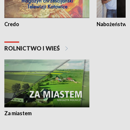
Credo
Nabożeństwa 
ROLNICTWO I WIEŚ
Za miastem