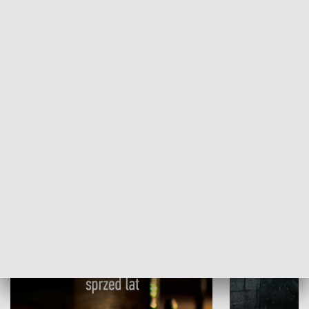
Papyn pyto
Rączka gotuje
HISTORIA