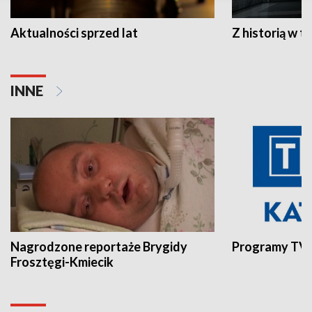
Aktualności sprzed lat
Z historią w tl
INNE
Nagrodzone reportaże Brygidy
Programy TVP
Frosztęgi-Kmiecik