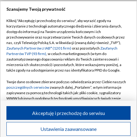
Szanujemy Twoją prywatność
Dołącz do nas:
Kliknij "Akceptuję i przechodzę do serwisu", aby wyrazić zgody na
korzystanie z technologii automatycznego śledzenia i zbierania danych,
TVP
dostęp do informacji na Twoim urządzeniu końcowym i ich
Abonament TVP
przechowywanie oraz na przetwarzanie Twoich danych osobowych przez
Regulamin TVP
nas, czyli Telewizję Polską S.A. w likwidacji (zwaną dalej również „TVP”),
Emisja w TVP
Polityka prywatności
Zaufanych Partnerów z IAB* (1201 firm)
oraz pozostałych
Zaufanych
Partnerów TVP (93 firm)
, w celach marketingowych (w tym do
Centrum informacji TVP
Moje zgody
zautomatyzowanego dopasowania reklam do Twoich zainteresowań i
mierzenia ich skuteczności) i pozostałych, które wskazujemy poniżej, a
Naziemna Telewizja Cyfrowa
Pomoc
także zgody na udostępnianie przez nas identyfikatora PPID do Google.
Sklep TVP
Biuro reklamy
Twoje dane osobowe zbierane podczas odwiedzania przez Ciebie naszych
Rada Programowa
Kontakt
poszczególnych serwisów
zwanych dalej „Portalem”, w tym informacje
zapisywane za pomocą technologii takich jak: pliki cookie, sygnalizatory
System NOS
WWW lub innych podobnych technologii umożliwiających świadczenie
dopasowanych i bezpiecznych usług, personalizację treści oraz reklam,
Informacje o nadawcy
Kanały
udostępnianie funkcji mediów społecznościowych oraz analizowanie
Akceptuję i przechodzę do serwisu
ruchu w Internecie.
Program dla prasy
©2026 Telewizja Polska S.A. w likwidacji
Biuro Reklamy
Twoje dane osobowe zbierane podczas odwiedzania przez Ciebie
Ustawienia zaawansowane
poszczególnych serwisów
na Portalu, takie jak adresy IP, identyfikatory
Ogłoszenie przetargowe