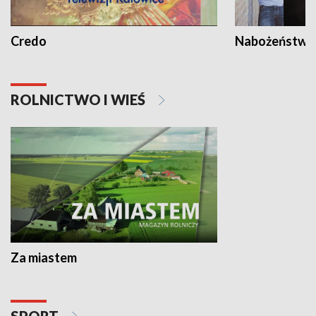
Credo
Nabożeństwa 
ROLNICTWO I WIEŚ
Za miastem