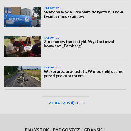
KATOWICE
Skażona woda! Problem dotyczy blisko 4
tysięcy mieszkańców
KATOWICE
Zlot fanów fantastyki. Wystartował
konwent „Famberg”
KATOWICE
Wczoraj zaorał asfalt. W niedzielę stanie
przed prokuratorem
ZOBACZ WIĘCEJ
BIAŁYSTOK
/
BYDGOSZCZ
/
GDAŃSK
/