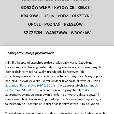
GORZÓW WLKP.
/
KATOWICE
/
KIELCE
/
KRAKÓW
/
LUBLIN
/
ŁÓDŹ
/
OLSZTYN
/
OPOLE
/
POZNAŃ
/
RZESZÓW
/
SZCZECIN
/
WARSZAWA
/
WROCŁAW
Szanujemy Twoją prywatność
Dołącz do nas:
Kliknij "Akceptuję i przechodzę do serwisu", aby wyrazić zgody na
korzystanie z technologii automatycznego śledzenia i zbierania danych,
TVP
dostęp do informacji na Twoim urządzeniu końcowym i ich
Abonament TVP
przechowywanie oraz na przetwarzanie Twoich danych osobowych przez
Regulamin TVP
nas, czyli Telewizję Polską S.A. w likwidacji (zwaną dalej również „TVP”),
Emisja w TVP
Zaufanych Partnerów z IAB* (1201 firm)
oraz pozostałych
Zaufanych
Polityka prywatności
Partnerów TVP (93 firm)
, w celach marketingowych (w tym do
Centrum informacji TVP
Moje zgody
zautomatyzowanego dopasowania reklam do Twoich zainteresowań i
mierzenia ich skuteczności) i pozostałych, które wskazujemy poniżej, a
Naziemna Telewizja Cyfrowa
Pomoc
także zgody na udostępnianie przez nas identyfikatora PPID do Google.
Sklep TVP
Biuro reklamy
Twoje dane osobowe zbierane podczas odwiedzania przez Ciebie naszych