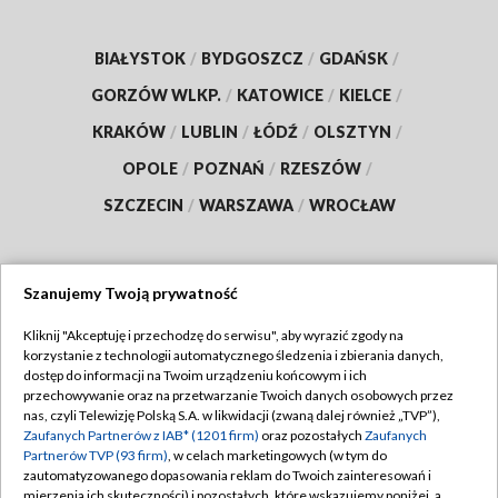
BIAŁYSTOK
/
BYDGOSZCZ
/
GDAŃSK
/
GORZÓW WLKP.
/
KATOWICE
/
KIELCE
/
KRAKÓW
/
LUBLIN
/
ŁÓDŹ
/
OLSZTYN
/
OPOLE
/
POZNAŃ
/
RZESZÓW
/
SZCZECIN
/
WARSZAWA
/
WROCŁAW
Szanujemy Twoją prywatność
Dołącz do nas:
Kliknij "Akceptuję i przechodzę do serwisu", aby wyrazić zgody na
korzystanie z technologii automatycznego śledzenia i zbierania danych,
TVP
dostęp do informacji na Twoim urządzeniu końcowym i ich
Abonament TVP
przechowywanie oraz na przetwarzanie Twoich danych osobowych przez
Regulamin TVP
nas, czyli Telewizję Polską S.A. w likwidacji (zwaną dalej również „TVP”),
Emisja w TVP
Zaufanych Partnerów z IAB* (1201 firm)
oraz pozostałych
Zaufanych
Polityka prywatności
Partnerów TVP (93 firm)
, w celach marketingowych (w tym do
Centrum informacji TVP
Moje zgody
zautomatyzowanego dopasowania reklam do Twoich zainteresowań i
mierzenia ich skuteczności) i pozostałych, które wskazujemy poniżej, a