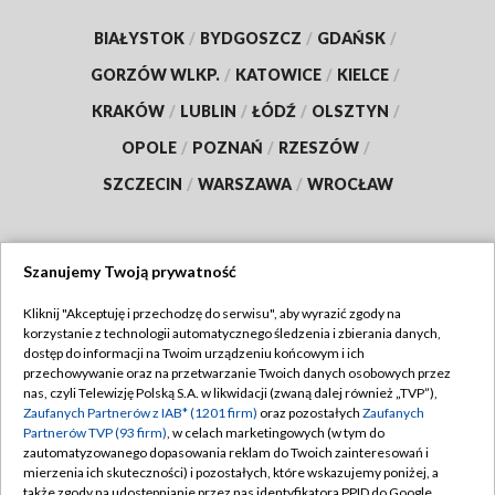
BIAŁYSTOK
/
BYDGOSZCZ
/
GDAŃSK
/
GORZÓW WLKP.
/
KATOWICE
/
KIELCE
/
KRAKÓW
/
LUBLIN
/
ŁÓDŹ
/
OLSZTYN
/
OPOLE
/
POZNAŃ
/
RZESZÓW
/
SZCZECIN
/
WARSZAWA
/
WROCŁAW
Szanujemy Twoją prywatność
Dołącz do nas:
Kliknij "Akceptuję i przechodzę do serwisu", aby wyrazić zgody na
korzystanie z technologii automatycznego śledzenia i zbierania danych,
TVP
dostęp do informacji na Twoim urządzeniu końcowym i ich
Abonament TVP
przechowywanie oraz na przetwarzanie Twoich danych osobowych przez
Regulamin TVP
nas, czyli Telewizję Polską S.A. w likwidacji (zwaną dalej również „TVP”),
Emisja w TVP
Polityka prywatności
Zaufanych Partnerów z IAB* (1201 firm)
oraz pozostałych
Zaufanych
Partnerów TVP (93 firm)
, w celach marketingowych (w tym do
Centrum informacji TVP
Moje zgody
zautomatyzowanego dopasowania reklam do Twoich zainteresowań i
mierzenia ich skuteczności) i pozostałych, które wskazujemy poniżej, a
Naziemna Telewizja Cyfrowa
Pomoc
także zgody na udostępnianie przez nas identyfikatora PPID do Google.