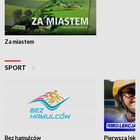
Za miastem
SPORT
Bez hamulców
Pierwsza lekc