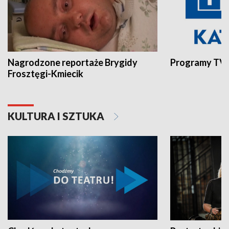
Nagrodzone reportaże Brygidy
Programy TVP
Frosztęgi-Kmiecik
KULTURA I SZTUKA