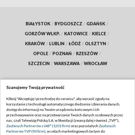
BIAŁYSTOK
/
BYDGOSZCZ
/
GDAŃSK
/
GORZÓW WLKP.
/
KATOWICE
/
KIELCE
/
KRAKÓW
/
LUBLIN
/
ŁÓDŹ
/
OLSZTYN
/
OPOLE
/
POZNAŃ
/
RZESZÓW
/
SZCZECIN
/
WARSZAWA
/
WROCŁAW
Szanujemy Twoją prywatność
Dołącz do nas:
Kliknij "Akceptuję i przechodzę do serwisu", aby wyrazić zgody na
korzystanie z technologii automatycznego śledzenia i zbierania danych,
TVP
dostęp do informacji na Twoim urządzeniu końcowym i ich
Abonament TVP
przechowywanie oraz na przetwarzanie Twoich danych osobowych przez
Regulamin TVP
nas, czyli Telewizję Polską S.A. w likwidacji (zwaną dalej również „TVP”),
Emisja w TVP
Zaufanych Partnerów z IAB* (1201 firm)
oraz pozostałych
Zaufanych
Polityka prywatności
Partnerów TVP (93 firm)
, w celach marketingowych (w tym do
Centrum informacji TVP