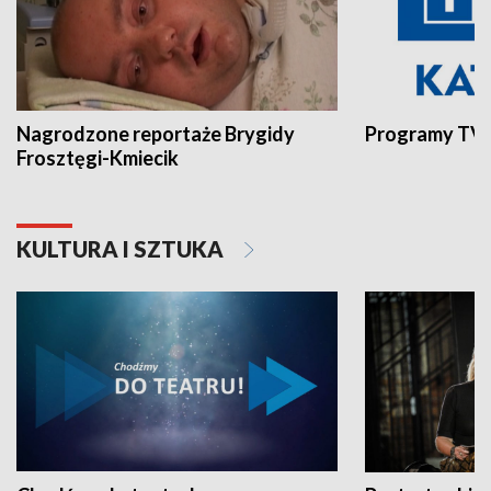
Nagrodzone reportaże Brygidy
Programy TVP
Frosztęgi-Kmiecik
KULTURA I SZTUKA