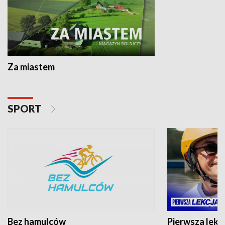
Za miastem
SPORT
Bez hamulców
Pierwsza lekc