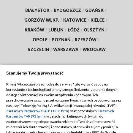
BIAŁYSTOK
/
BYDGOSZCZ
/
GDAŃSK
/
GORZÓW WLKP.
/
KATOWICE
/
KIELCE
/
KRAKÓW
/
LUBLIN
/
ŁÓDŹ
/
OLSZTYN
/
OPOLE
/
POZNAŃ
/
RZESZÓW
/
SZCZECIN
/
WARSZAWA
/
WROCŁAW
Szanujemy Twoją prywatność
Dołącz do nas:
Kliknij "Akceptuję i przechodzę do serwisu", aby wyrazić zgody na
korzystanie z technologii automatycznego śledzenia i zbierania danych,
TVP
dostęp do informacji na Twoim urządzeniu końcowym i ich
Abonament TVP
przechowywanie oraz na przetwarzanie Twoich danych osobowych przez
Regulamin TVP
nas, czyli Telewizję Polską S.A. w likwidacji (zwaną dalej również „TVP”),
Emisja w TVP
Polityka prywatności
Zaufanych Partnerów z IAB* (1201 firm)
oraz pozostałych
Zaufanych
Partnerów TVP (93 firm)
, w celach marketingowych (w tym do
Centrum informacji TVP
Moje zgody
zautomatyzowanego dopasowania reklam do Twoich zainteresowań i
mierzenia ich skuteczności) i pozostałych, które wskazujemy poniżej, a
Naziemna Telewizja Cyfrowa
Pomoc
także zgody na udostępnianie przez nas identyfikatora PPID do Google.