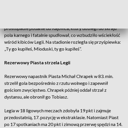
poprzeczkę. Białorusin strzeliłby gola, gdyby piłka nie
odbiła się od obrońcy.
Na początku drugiej połowy Biczachczjan posłał
prostopadłe podanie do Rajovica, który dobiegł do skraju
pola karnego i fatalnie spudłował, co wzbudziło wściekłość
wśród kibiców Legii. Na stadionie rozległa się przyśpiewka:
„Ty go kupiłeś, Mioduski, ty go kupiłeś”.
Rezerwowy Piasta strzela Legii
Rezerwowy napastnik Piasta Michał Chrapek w 83. min.
strzelił gola bezpośrednio z rzutu wolnego i zapewnił
gościom zwycięstwo. Chrapek później oddał strzał z
dystansu, ale obronił go Tobiasz.
Legia w 18 ligowych meczach zdobyła 19 pkt i zajmuje
przedostatnią, 17. pozycję w ekstraklasie. Natomiast Piast
po 17 spotkaniach ma 20 pkt i zimową przerwę spędzi na 14.