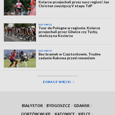
Kolarze przejechali przez nasz region! Jan
Christen zwycięzcą V etapu TdP
KATOWICE
Tour de Pologne w regionie. Kolarze
przejechali przez Gliwice czy Tychy,
skończą na Kocierzu
KATOWICE
Bez bramek w Częstochowie. Trudne
zadanie Rakowa przed rewanżem
ZOBACZ WIĘCEJ
BIAŁYSTOK
/
BYDGOSZCZ
/
GDAŃSK
/
GORZÓW WLKP.
/
KATOWICE
/
KIELCE
/