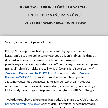
KRAKÓW
/
LUBLIN
/
ŁÓDŹ
/
OLSZTYN
/
OPOLE
/
POZNAŃ
/
RZESZÓW
/
SZCZECIN
/
WARSZAWA
/
WROCŁAW
Szanujemy Twoją prywatność
Dołącz do nas:
Kliknij "Akceptuję i przechodzę do serwisu", aby wyrazić zgody na
korzystanie z technologii automatycznego śledzenia i zbierania danych,
TVP
dostęp do informacji na Twoim urządzeniu końcowym i ich
Abonament TVP
przechowywanie oraz na przetwarzanie Twoich danych osobowych przez
Regulamin TVP
nas, czyli Telewizję Polską S.A. w likwidacji (zwaną dalej również „TVP”),
Emisja w TVP
Zaufanych Partnerów z IAB* (1201 firm)
oraz pozostałych
Zaufanych
Polityka prywatności
Partnerów TVP (93 firm)
, w celach marketingowych (w tym do
Centrum informacji TVP
Moje zgody
zautomatyzowanego dopasowania reklam do Twoich zainteresowań i
mierzenia ich skuteczności) i pozostałych, które wskazujemy poniżej, a
Naziemna Telewizja Cyfrowa
Pomoc
także zgody na udostępnianie przez nas identyfikatora PPID do Google.
Sklep TVP
Biuro reklamy
Twoje dane osobowe zbierane podczas odwiedzania przez Ciebie naszych
Rada Programowa
poszczególnych serwisów
zwanych dalej „Portalem”, w tym informacje
Kontakt