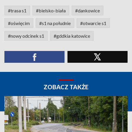
#trasa s1
#bielsko-biała
#dankowice
#oświęcim
#s1 na południe
#otwarcie s1
#nowy odcinek s1
#gddkia katowice
ZOBACZ TAKŻE