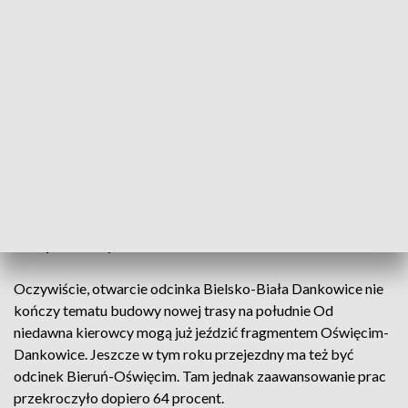
Trasa S1 będzie w pełni gotowa w 2027 roku. Fot. GDDKiA Katowice
Co z pozostałymi odcinkami S1?
Oczywiście, otwarcie odcinka Bielsko-Biała Dankowice nie
kończy tematu budowy nowej trasy na południe Od
niedawna kierowcy mogą już jeździć fragmentem Oświęcim-
Dankowice. Jeszcze w tym roku przejezdny ma też być
odcinek Bieruń-Oświęcim. Tam jednak zaawansowanie prac
przekroczyło dopiero 64 procent.