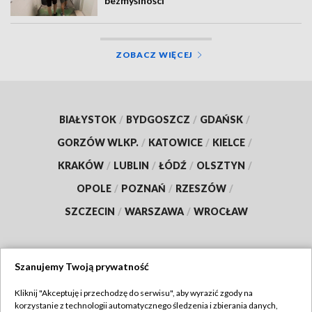
bezmyślności
ZOBACZ WIĘCEJ
BIAŁYSTOK
/
BYDGOSZCZ
/
GDAŃSK
/
GORZÓW WLKP.
/
KATOWICE
/
KIELCE
/
KRAKÓW
/
LUBLIN
/
ŁÓDŹ
/
OLSZTYN
/
OPOLE
/
POZNAŃ
/
RZESZÓW
/
SZCZECIN
/
WARSZAWA
/
WROCŁAW
Szanujemy Twoją prywatność
Dołącz do nas:
Kliknij "Akceptuję i przechodzę do serwisu", aby wyrazić zgody na
korzystanie z technologii automatycznego śledzenia i zbierania danych,
TVP