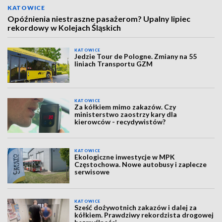
KATOWICE
Opóźnienia niestraszne pasażerom? Upalny lipiec
rekordowy w Kolejach Śląskich
KATOWICE
Jedzie Tour de Pologne. Zmiany na 55
liniach Transportu GZM
KATOWICE
Za kółkiem mimo zakazów. Czy
ministerstwo zaostrzy kary dla
kierowców - recydywistów?
KATOWICE
Ekologiczne inwestycje w MPK
Częstochowa. Nowe autobusy i zaplecze
serwisowe
KATOWICE
Sześć dożywotnich zakazów i dalej za
kółkiem. Prawdziwy rekordzista drogowej