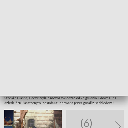
radość Bożego Narodzenia bez szopki,
myślę, nie byłaby pełna
- mówi o. Michał Bortnik, paulin z Jasnej Góry.
Szopki na Jasnej Górze będzie można zwiedzać od 25 grudnia. Główna - na
dziedzińcu klasztornym -została ufundowana przez górali z Bachledówki
(6)