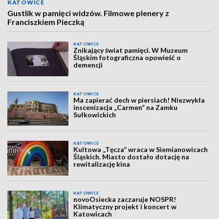
KATOWICE
Gustlik w pamięci widzów. Filmowe plenery z
Franciszkiem Pieczką
KATOWICE
Znikający świat pamięci. W Muzeum
Śląskim fotograficzna opowieść o
demencji
KATOWICE
Ma zapierać dech w piersiach! Niezwykła
inscenizacja „Carmen” na Zamku
Sułkowickich
KATOWICE
Kultowa „Tęcza” wraca w Siemianowicach
Śląskich. Miasto dostało dotację na
rewitalizację kina
KATOWICE
novoOsiecka zaczaruje NOSPR!
Klimatyczny projekt i koncert w
Katowicach