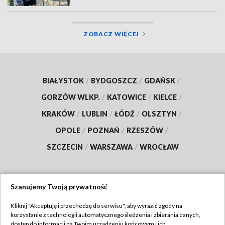
ZOBACZ WIĘCEJ
BIAŁYSTOK
/
BYDGOSZCZ
/
GDAŃSK
/
GORZÓW WLKP.
/
KATOWICE
/
KIELCE
/
KRAKÓW
/
LUBLIN
/
ŁÓDŹ
/
OLSZTYN
/
OPOLE
/
POZNAŃ
/
RZESZÓW
/
SZCZECIN
/
WARSZAWA
/
WROCŁAW
Szanujemy Twoją prywatność
Dołącz do nas:
Kliknij "Akceptuję i przechodzę do serwisu", aby wyrazić zgody na
korzystanie z technologii automatycznego śledzenia i zbierania danych,
TVP
dostęp do informacji na Twoim urządzeniu końcowym i ich