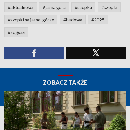
#aktualności
#jasna góra
#szopka
#szopki
#szopki na jasnej górze
#budowa
#2025
#zdjęcia
ZOBACZ TAKŻE