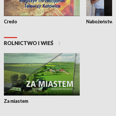
Credo
Nabożeństwa 
ROLNICTWO I WIEŚ
Za miastem