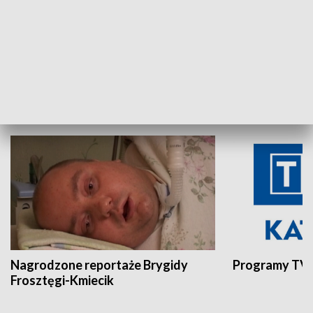
Aktualności sprzed lat
Z historią w tl
INNE
Nagrodzone reportaże Brygidy
Programy TVP
Frosztęgi-Kmiecik