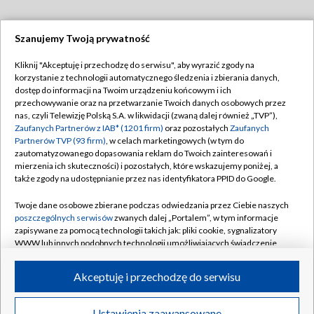
Szanujemy Twoją prywatność
Dołącz do nas:
Kliknij "Akceptuję i przechodzę do serwisu", aby wyrazić zgody na
korzystanie z technologii automatycznego śledzenia i zbierania danych,
TVP
dostęp do informacji na Twoim urządzeniu końcowym i ich
Abonament TVP
przechowywanie oraz na przetwarzanie Twoich danych osobowych przez
Regulamin TVP
nas, czyli Telewizję Polską S.A. w likwidacji (zwaną dalej również „TVP”),
Emisja w TVP
Polityka prywatności
Zaufanych Partnerów z IAB* (1201 firm)
oraz pozostałych
Zaufanych
Partnerów TVP (93 firm)
, w celach marketingowych (w tym do
Centrum informacji TVP
Moje zgody
zautomatyzowanego dopasowania reklam do Twoich zainteresowań i
mierzenia ich skuteczności) i pozostałych, które wskazujemy poniżej, a
Naziemna Telewizja Cyfrowa
Pomoc
także zgody na udostępnianie przez nas identyfikatora PPID do Google.
Sklep TVP
Biuro reklamy
Twoje dane osobowe zbierane podczas odwiedzania przez Ciebie naszych
Rada Programowa
Kontakt
poszczególnych serwisów
zwanych dalej „Portalem”, w tym informacje
zapisywane za pomocą technologii takich jak: pliki cookie, sygnalizatory
System NOS
WWW lub innych podobnych technologii umożliwiających świadczenie
dopasowanych i bezpiecznych usług, personalizację treści oraz reklam,
Informacje o nadawcy
Kanały
udostępnianie funkcji mediów społecznościowych oraz analizowanie
Akceptuję i przechodzę do serwisu
ruchu w Internecie.
Program dla prasy
©2026 Telewizja Polska S.A. w likwidacji
Biuro Reklamy
Twoje dane osobowe zbierane podczas odwiedzania przez Ciebie
Ustawienia zaawansowane